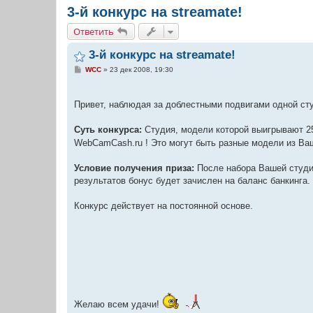
3-й конкурс на streamate!
Ответить
3-й конкурс на streamate!
С
WCC
»
23 дек 2008, 19:30
о
о
б
щ
Привет, наблюдая за доблестными подвигами одной ст
е
н
и
Суть конкурса:
Студия, модели которой выигрывают 2
е
WebCamCash.ru ! Это могут быть разные модели из Ва
Условие получения приза:
После набора Вашей студ
результатов бонус будет зачислен на баланс банкинга.
Конкурс действует на постоянной основе.
Желаю всем удачи!