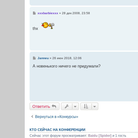
С
xxxbarbiexxx
»
28 дек 2008, 23:58
о
о
б
щ
thx
е
н
и
е
С
Janneu
»
26 июн 2018, 12:06
о
о
А новенького ничего не придумали?
б
щ
е
н
и
е
Ответить
Вернуться в «Конкурсы»
КТО СЕЙЧАС НА КОНФЕРЕНЦИИ
Сейчас этот форум просматривают:
Baidu [Spider]
и 1 гость