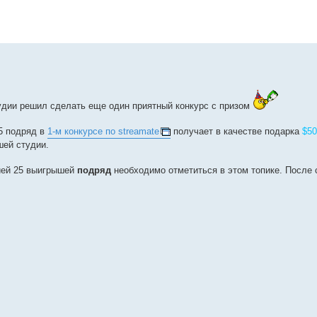
удии решил сделать еще один приятный конкурс с призом
5 подряд в
1-м конкурсе по streamate
получает в качестве подарка
$5
шей студии.
ией 25 выигрышей
подряд
необходимо отметиться в этом топике. После 