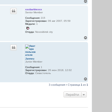
В
е
р
xxxbarbiexxx
н
Senior Member
у
Сообщения:
215
т
Зарегистрирован:
09 авг 2007, 05:59
ь
Медали:
1
с
я
Откуда:
Novosibirsk city
к
н
В
а
е
ч
р
а
н
л
у
у
т
ь
Janneu
Junior Member
с
я
Сообщения:
1
к
Зарегистрирован:
26 июн 2018, 12:02
н
Откуда:
Севастополь
а
В
ч
е
а
3 сообщения • Страница
1
из
1
р
л
н
у
у
Перейти
т
ь
с
я
к