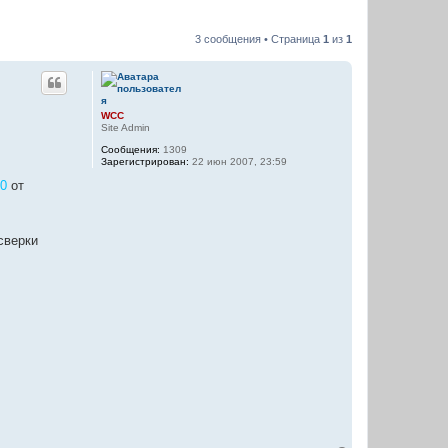
3 сообщения • Страница
1
из
1
WCC
Site Admin
Сообщения:
1309
Зарегистрирован:
22 июн 2007, 23:59
00
от
сверки