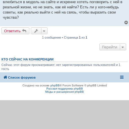
влюбиться в модель на сайте и искренне хотеть поговорить с ней в
щ
е
реальной жизни, но не знать, как её найти? Есть ли у кого-нибудь
н
советы, как реально выйти с ней на связь, чтобы выразить свои
и
е
чувства?
Ответить
1 сообщение • Страница
1
из
1
Перейти
КТО СЕЙЧАС НА КОНФЕРЕНЦИИ
Сейчас этот форум просматривают: нет зарегистрированных пользователей и 1
гость
Список форумов
Создано на основе
phpBB
® Forum Software © phpBB Limited
Русская поддержка phpBB
Моды и расширения phpBB