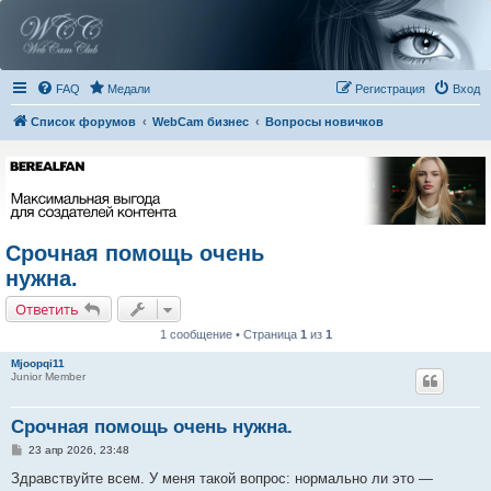
FAQ
Медали
Регистрация
Вход
Список форумов
WebCam бизнес
Вопросы новичков
Срочная помощь очень
нужна.
Ответить
1 сообщение • Страница
1
из
1
Mjoopqi11
Junior Member
Срочная помощь очень нужна.
С
23 апр 2026, 23:48
о
о
Здравствуйте всем. У меня такой вопрос: нормально ли это —
б