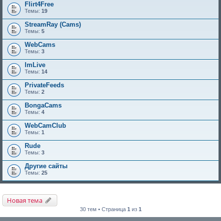
Flirt4Free
Темы:
19
StreamRay (Cams)
Темы:
5
WebCams
Темы:
3
ImLive
Темы:
14
PrivateFeeds
Темы:
2
BongaCams
Темы:
4
WebCamClub
Темы:
1
Rude
Темы:
3
Другие сайты
Темы:
25
Новая тема
30 тем • Страница
1
из
1