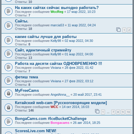
Ответы:
10
На каких сайтах сейчас выгодно работать?
Последнее сообщение
WccReg
«
17 мар 2022, 10:23
Ответы:
7
Сайты.
Последнее сообщение
marcia53
«
11 мар 2022, 04:24
Ответы:
18
1
2
какме сайты лучше для работы
Последнее сообщение
Kelly98
«
02 мар 2022, 04:30
Ответы:
8
Сайт, идентичный стримейту
Последнее сообщение
Kelly98
«
01 мар 2022, 04:00
Ответы:
13
Работа на десяти сайтах ОДНОВРЕМЕННО !!!
Последнее сообщение
Viviana
«
28 фев 2022, 01:42
Ответы:
7
фетиш тема
Последнее сообщение
Viviana
«
27 фев 2022, 03:12
Ответы:
8
MyFreeCams
Последнее сообщение
AngelAnna__
«
20 май 2017, 23:41
Китайский web-cam [Русскоговорящие модели]
Последнее сообщение
WCC
«
14 окт 2014, 16:03
Ответы:
146
1
7
8
9
10
…
BongaCams.com #IceBucketChallenge
Последнее сообщение
Bongacams
«
26 авг 2014, 18:25
ScoresLive.com NEW!