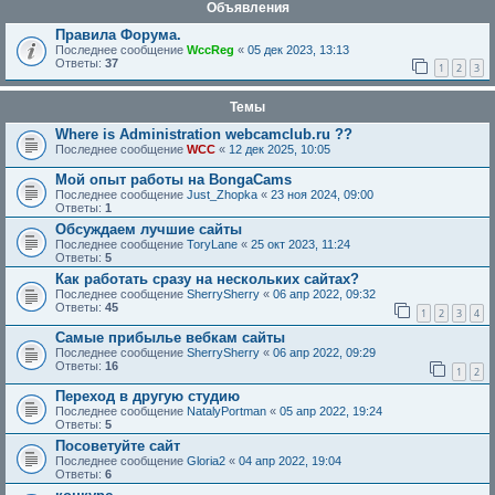
Объявления
Правила Форума.
Последнее сообщение
WccReg
«
05 дек 2023, 13:13
Ответы:
37
1
2
3
Темы
Where is Administration webcamclub.ru ??
Последнее сообщение
WCC
«
12 дек 2025, 10:05
Мой опыт работы на BongaCams
Последнее сообщение
Just_Zhopka
«
23 ноя 2024, 09:00
Ответы:
1
Обсуждаем лучшие сайты
Последнее сообщение
ToryLane
«
25 окт 2023, 11:24
Ответы:
5
Как работать сразу на нескольких сайтах?
Последнее сообщение
SherrySherry
«
06 апр 2022, 09:32
Ответы:
45
1
2
3
4
Самые прибылье вебкам сайты
Последнее сообщение
SherrySherry
«
06 апр 2022, 09:29
Ответы:
16
1
2
Переход в другую студию
Последнее сообщение
NatalyPortman
«
05 апр 2022, 19:24
Ответы:
5
Посоветуйте сайт
Последнее сообщение
Gloria2
«
04 апр 2022, 19:04
Ответы:
6