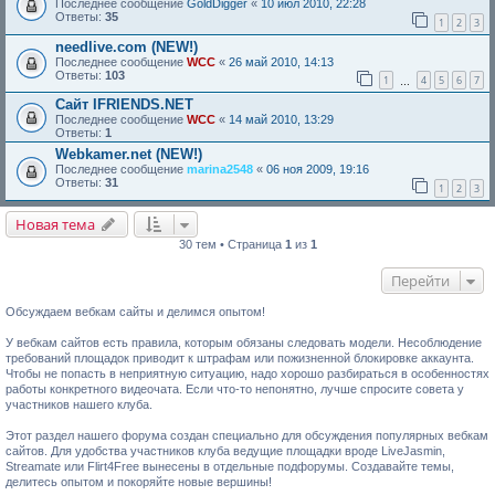
Последнее сообщение
GoldDigger
«
10 июл 2010, 22:28
Ответы:
35
1
2
3
needlive.com (NEW!)
Последнее сообщение
WCC
«
26 май 2010, 14:13
Ответы:
103
1
4
5
6
7
…
Сайт IFRIENDS.NET
Последнее сообщение
WCC
«
14 май 2010, 13:29
Ответы:
1
Webkamer.net (NEW!)
Последнее сообщение
marina2548
«
06 ноя 2009, 19:16
Ответы:
31
1
2
3
Новая тема
30 тем • Страница
1
из
1
Перейти
Обсуждаем вебкам сайты и делимся опытом!
У вебкам сайтов есть правила, которым обязаны следовать модели. Несоблюдение
требований площадок приводит к штрафам или пожизненной блокировке аккаунта.
Чтобы не попасть в неприятную ситуацию, надо хорошо разбираться в особенностях
работы конкретного видеочата. Если что-то непонятно, лучше спросите совета у
участников нашего клуба.
Этот раздел нашего форума создан специально для обсуждения популярных вебкам
сайтов. Для удобства участников клуба ведущие площадки вроде LiveJasmin,
Streamate или Flirt4Free вынесены в отдельные подфорумы. Создавайте темы,
делитесь опытом и покоряйте новые вершины!