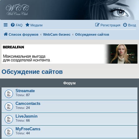
FAQ
Медали
Регистрация
Вход
Список форумов
WebCam бизнес
Обсуждение сайтов
Обсуждение сайтов
Форум
Streamate
Темы:
87
Camcontacts
Темы:
24
LiveJasmin
Темы:
66
MyFreeCams
Темы:
44