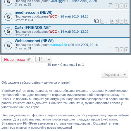
Последнее сообщение
GoldDigger
«
10 июл 2010, 22:28
Ответы:
35
1
2
3
needlive.com (NEW!)
Последнее сообщение
WCC
«
26 май 2010, 14:13
Ответы:
103
1
4
5
6
7
…
Сайт IFRIENDS.NET
Последнее сообщение
WCC
«
14 май 2010, 13:29
Ответы:
1
Webkamer.net (NEW!)
Последнее сообщение
marina2548
«
06 ноя 2009, 19:16
Ответы:
31
1
2
3
Новая тема
30 тем • Страница
1
из
1
Перейти
Обсуждаем вебкам сайты и делимся опытом!
У вебкам сайтов есть правила, которым обязаны следовать модели. Несоблюдение
требований площадок приводит к штрафам или пожизненной блокировке аккаунта.
Чтобы не попасть в неприятную ситуацию, надо хорошо разбираться в особенностях
работы конкретного видеочата. Если что-то непонятно, лучше спросите совета у
участников нашего клуба.
Этот раздел нашего форума создан специально для обсуждения популярных вебкам
сайтов. Для удобства участников клуба ведущие площадки вроде LiveJasmin,
Streamate или Flirt4Free вынесены в отдельные подфорумы. Создавайте темы,
делитесь опытом и покоряйте новые вершины!