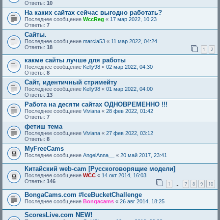
Ответы:
10
На каких сайтах сейчас выгодно работать?
Последнее сообщение
WccReg
«
17 мар 2022, 10:23
Ответы:
7
Сайты.
Последнее сообщение
marcia53
«
11 мар 2022, 04:24
Ответы:
18
1
2
какме сайты лучше для работы
Последнее сообщение
Kelly98
«
02 мар 2022, 04:30
Ответы:
8
Сайт, идентичный стримейту
Последнее сообщение
Kelly98
«
01 мар 2022, 04:00
Ответы:
13
Работа на десяти сайтах ОДНОВРЕМЕННО !!!
Последнее сообщение
Viviana
«
28 фев 2022, 01:42
Ответы:
7
фетиш тема
Последнее сообщение
Viviana
«
27 фев 2022, 03:12
Ответы:
8
MyFreeCams
Последнее сообщение
AngelAnna__
«
20 май 2017, 23:41
Китайский web-cam [Русскоговорящие модели]
Последнее сообщение
WCC
«
14 окт 2014, 16:03
Ответы:
146
1
7
8
9
10
…
BongaCams.com #IceBucketChallenge
Последнее сообщение
Bongacams
«
26 авг 2014, 18:25
ScoresLive.com NEW!