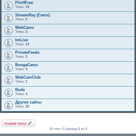
Flirt4Free
Темы:
19
StreamRay (Cams)
Темы:
5
WebCams
Темы:
3
ImLive
Темы:
14
PrivateFeeds
Темы:
2
BongaCams
Темы:
4
WebCamClub
Темы:
1
Rude
Темы:
3
Другие сайты
Темы:
25
Новая тема
30 тем • Страница
1
из
1