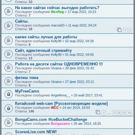
Ответы:
10
На каких сайтах сейчас выгодно работать?
Последнее сообщение
WccReg
«
17 мар 2022, 10:23
Ответы:
7
Сайты.
Последнее сообщение
marcia53
«
11 мар 2022, 04:24
Ответы:
18
1
2
какме сайты лучше для работы
Последнее сообщение
Kelly98
«
02 мар 2022, 04:30
Ответы:
8
Сайт, идентичный стримейту
Последнее сообщение
Kelly98
«
01 мар 2022, 04:00
Ответы:
13
Работа на десяти сайтах ОДНОВРЕМЕННО !!!
Последнее сообщение
Viviana
«
28 фев 2022, 01:42
Ответы:
7
фетиш тема
Последнее сообщение
Viviana
«
27 фев 2022, 03:12
Ответы:
8
MyFreeCams
Последнее сообщение
AngelAnna__
«
20 май 2017, 23:41
Китайский web-cam [Русскоговорящие модели]
Последнее сообщение
WCC
«
14 окт 2014, 16:03
Ответы:
146
1
7
8
9
10
…
BongaCams.com #IceBucketChallenge
Последнее сообщение
Bongacams
«
26 авг 2014, 18:25
ScoresLive.com NEW!