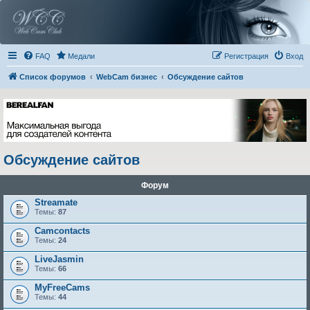
FAQ
Медали
Регистрация
Вход
Список форумов
WebCam бизнес
Обсуждение сайтов
Обсуждение сайтов
Форум
Streamate
Темы:
87
Camcontacts
Темы:
24
LiveJasmin
Темы:
66
MyFreeCams
Темы:
44