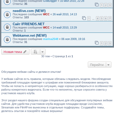
Последнее сообщение
GoldDigger
«
10 июл 2010, 22:28
Ответы:
35
1
2
3
needlive.com (NEW!)
Последнее сообщение
WCC
«
26 май 2010, 14:13
Ответы:
103
1
4
5
6
7
…
Сайт IFRIENDS.NET
Последнее сообщение
WCC
«
14 май 2010, 13:29
Ответы:
1
Webkamer.net (NEW!)
Последнее сообщение
marina2548
«
06 ноя 2009, 19:16
Ответы:
31
1
2
3
Новая тема
30 тем • Страница
1
из
1
Перейти
Обсуждаем вебкам сайты и делимся опытом!
У вебкам сайтов есть правила, которым обязаны следовать модели. Несоблюдение
требований площадок приводит к штрафам или пожизненной блокировке аккаунта.
Чтобы не попасть в неприятную ситуацию, надо хорошо разбираться в особенностях
работы конкретного видеочата. Если что-то непонятно, лучше спросите совета у
участников нашего клуба.
Этот раздел нашего форума создан специально для обсуждения популярных вебкам
сайтов. Для удобства участников клуба ведущие площадки вроде LiveJasmin,
Streamate или Flirt4Free вынесены в отдельные подфорумы. Создавайте темы,
делитесь опытом и покоряйте новые вершины!