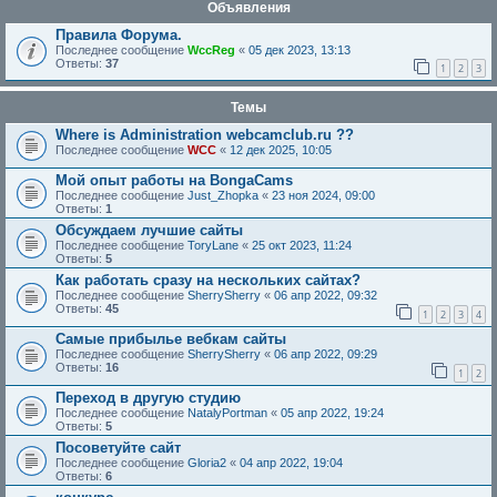
Объявления
Правила Форума.
Последнее сообщение
WccReg
«
05 дек 2023, 13:13
Ответы:
37
1
2
3
Темы
Where is Administration webcamclub.ru ??
Последнее сообщение
WCC
«
12 дек 2025, 10:05
Мой опыт работы на BongaCams
Последнее сообщение
Just_Zhopka
«
23 ноя 2024, 09:00
Ответы:
1
Обсуждаем лучшие сайты
Последнее сообщение
ToryLane
«
25 окт 2023, 11:24
Ответы:
5
Как работать сразу на нескольких сайтах?
Последнее сообщение
SherrySherry
«
06 апр 2022, 09:32
Ответы:
45
1
2
3
4
Самые прибылье вебкам сайты
Последнее сообщение
SherrySherry
«
06 апр 2022, 09:29
Ответы:
16
1
2
Переход в другую студию
Последнее сообщение
NatalyPortman
«
05 апр 2022, 19:24
Ответы:
5
Посоветуйте сайт
Последнее сообщение
Gloria2
«
04 апр 2022, 19:04
Ответы:
6