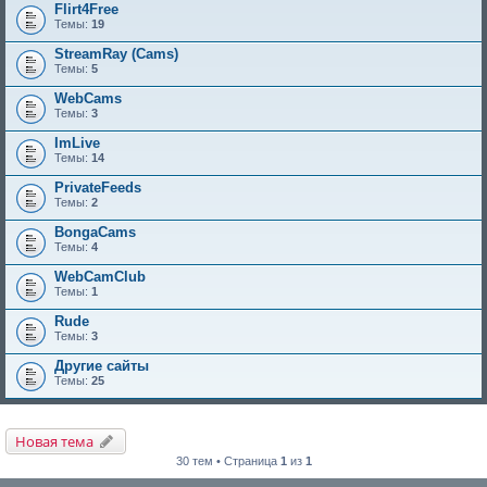
Flirt4Free
Темы:
19
StreamRay (Cams)
Темы:
5
WebCams
Темы:
3
ImLive
Темы:
14
PrivateFeeds
Темы:
2
BongaCams
Темы:
4
WebCamClub
Темы:
1
Rude
Темы:
3
Другие сайты
Темы:
25
Новая тема
30 тем • Страница
1
из
1