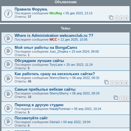
Объявления
Правила Форума.
Последнее сообщение
WccReg
«
05 дек 2023, 13:13
Ответы:
37
1
2
3
Темы
Where is Administration webcamclub.ru ??
Последнее сообщение
WCC
«
12 дек 2025, 10:05
Мой опыт работы на BongaCams
Последнее сообщение
Just_Zhopka
«
23 ноя 2024, 09:00
Ответы:
1
Обсуждаем лучшие сайты
Последнее сообщение
ToryLane
«
25 окт 2023, 11:24
Ответы:
5
Как работать сразу на нескольких сайтах?
Последнее сообщение
SherrySherry
«
06 апр 2022, 09:32
Ответы:
45
1
2
3
4
Самые прибылье вебкам сайты
Последнее сообщение
SherrySherry
«
06 апр 2022, 09:29
Ответы:
16
1
2
Переход в другую студию
Последнее сообщение
NatalyPortman
«
05 апр 2022, 19:24
Ответы:
5
Посоветуйте сайт
Последнее сообщение
Gloria2
«
04 апр 2022, 19:04
Ответы:
6