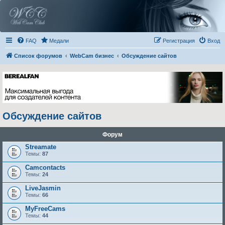
FAQ
Медали
Регистрация
Вход
Список форумов
WebCam бизнес
Обсуждение сайтов
Обсуждение сайтов
Форум
Streamate
Темы:
87
Camcontacts
Темы:
24
LiveJasmin
Темы:
66
MyFreeCams
Темы:
44