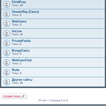
Flirt4Free
Темы:
19
StreamRay (Cams)
Темы:
5
WebCams
Темы:
3
ImLive
Темы:
14
PrivateFeeds
Темы:
2
BongaCams
Темы:
4
WebCamClub
Темы:
1
Rude
Темы:
3
Другие сайты
Темы:
25
Новая тема
30 тем • Страница
1
из
1