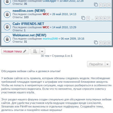
Последнее сообщение
GoldDigger
«
10 июл 2010, 22:28
Ответы:
35
1
2
3
needlive.com (NEW!)
Последнее сообщение
WCC
«
26 май 2010, 14:13
Ответы:
103
1
4
5
6
7
…
Сайт IFRIENDS.NET
Последнее сообщение
WCC
«
14 май 2010, 13:29
Ответы:
1
Webkamer.net (NEW!)
Последнее сообщение
marina2548
«
06 ноя 2009, 19:16
Ответы:
31
1
2
3
Новая тема
30 тем • Страница
1
из
1
Перейти
Обсуждаем вебкам сайты и делимся опытом!
У вебкам сайтов есть правила, которым обязаны следовать модели. Несоблюдение
требований площадок приводит к штрафам или пожизненной блокировке аккаунта.
Чтобы не попасть в неприятную ситуацию, надо хорошо разбираться в особенностях
работы конкретного видеочата. Если что-то непонятно, лучше спросите совета у
участников нашего клуба.
Этот раздел нашего форума создан специально для обсуждения популярных вебкам
сайтов. Для удобства участников клуба ведущие площадки вроде LiveJasmin,
Streamate или Flirt4Free вынесены в отдельные подфорумы. Создавайте темы,
делитесь опытом и покоряйте новые вершины!