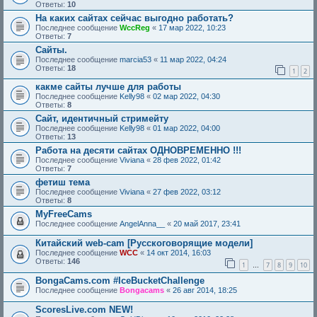
Ответы:
10
На каких сайтах сейчас выгодно работать?
Последнее сообщение
WccReg
«
17 мар 2022, 10:23
Ответы:
7
Сайты.
Последнее сообщение
marcia53
«
11 мар 2022, 04:24
Ответы:
18
1
2
какме сайты лучше для работы
Последнее сообщение
Kelly98
«
02 мар 2022, 04:30
Ответы:
8
Сайт, идентичный стримейту
Последнее сообщение
Kelly98
«
01 мар 2022, 04:00
Ответы:
13
Работа на десяти сайтах ОДНОВРЕМЕННО !!!
Последнее сообщение
Viviana
«
28 фев 2022, 01:42
Ответы:
7
фетиш тема
Последнее сообщение
Viviana
«
27 фев 2022, 03:12
Ответы:
8
MyFreeCams
Последнее сообщение
AngelAnna__
«
20 май 2017, 23:41
Китайский web-cam [Русскоговорящие модели]
Последнее сообщение
WCC
«
14 окт 2014, 16:03
Ответы:
146
1
7
8
9
10
…
BongaCams.com #IceBucketChallenge
Последнее сообщение
Bongacams
«
26 авг 2014, 18:25
ScoresLive.com NEW!