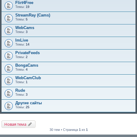
Flirt4Free
Темы:
19
StreamRay (Cams)
Темы:
5
WebCams
Темы:
3
ImLive
Темы:
14
PrivateFeeds
Темы:
2
BongaCams
Темы:
4
WebCamClub
Темы:
1
Rude
Темы:
3
Другие сайты
Темы:
25
Новая тема
30 тем • Страница
1
из
1