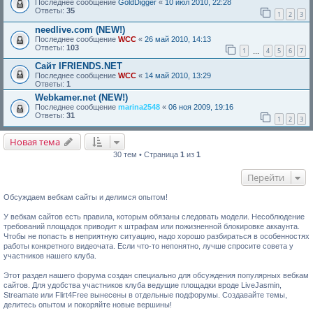
Последнее сообщение
GoldDigger
«
10 июл 2010, 22:28
Ответы:
35
1
2
3
needlive.com (NEW!)
Последнее сообщение
WCC
«
26 май 2010, 14:13
Ответы:
103
1
4
5
6
7
…
Сайт IFRIENDS.NET
Последнее сообщение
WCC
«
14 май 2010, 13:29
Ответы:
1
Webkamer.net (NEW!)
Последнее сообщение
marina2548
«
06 ноя 2009, 19:16
Ответы:
31
1
2
3
Новая тема
30 тем • Страница
1
из
1
Перейти
Обсуждаем вебкам сайты и делимся опытом!
У вебкам сайтов есть правила, которым обязаны следовать модели. Несоблюдение
требований площадок приводит к штрафам или пожизненной блокировке аккаунта.
Чтобы не попасть в неприятную ситуацию, надо хорошо разбираться в особенностях
работы конкретного видеочата. Если что-то непонятно, лучше спросите совета у
участников нашего клуба.
Этот раздел нашего форума создан специально для обсуждения популярных вебкам
сайтов. Для удобства участников клуба ведущие площадки вроде LiveJasmin,
Streamate или Flirt4Free вынесены в отдельные подфорумы. Создавайте темы,
делитесь опытом и покоряйте новые вершины!