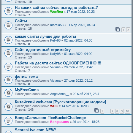
Ответы:
10
На каких сайтах сейчас выгодно работать?
Последнее сообщение
WccReg
«
17 мар 2022, 10:23
Ответы:
7
Сайты.
Последнее сообщение
marcia53
«
11 мар 2022, 04:24
Ответы:
18
1
2
какме сайты лучше для работы
Последнее сообщение
Kelly98
«
02 мар 2022, 04:30
Ответы:
8
Сайт, идентичный стримейту
Последнее сообщение
Kelly98
«
01 мар 2022, 04:00
Ответы:
13
Работа на десяти сайтах ОДНОВРЕМЕННО !!!
Последнее сообщение
Viviana
«
28 фев 2022, 01:42
Ответы:
7
фетиш тема
Последнее сообщение
Viviana
«
27 фев 2022, 03:12
Ответы:
8
MyFreeCams
Последнее сообщение
AngelAnna__
«
20 май 2017, 23:41
Китайский web-cam [Русскоговорящие модели]
Последнее сообщение
WCC
«
14 окт 2014, 16:03
Ответы:
146
1
7
8
9
10
…
BongaCams.com #IceBucketChallenge
Последнее сообщение
Bongacams
«
26 авг 2014, 18:25
ScoresLive.com NEW!