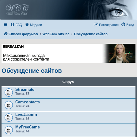
FAQ
Медали
Регистрация
Вход
Список форумов
WebCam бизнес
Обсуждение сайтов
Обсуждение сайтов
Форум
Streamate
Темы:
87
Camcontacts
Темы:
24
LiveJasmin
Темы:
66
MyFreeCams
Темы:
44