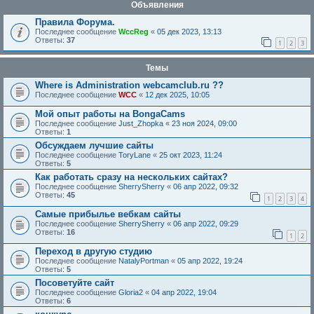
Объявления
Правила Форума.
Последнее сообщение
WccReg
«
05 дек 2023, 13:13
Ответы:
37
1
2
3
Темы
Where is Administration webcamclub.ru ??
Последнее сообщение
WCC
«
12 дек 2025, 10:05
Мой опыт работы на BongaCams
Последнее сообщение
Just_Zhopka
«
23 ноя 2024, 09:00
Ответы:
1
Обсуждаем лучшие сайты
Последнее сообщение
ToryLane
«
25 окт 2023, 11:24
Ответы:
5
Как работать сразу на нескольких сайтах?
Последнее сообщение
SherrySherry
«
06 апр 2022, 09:32
Ответы:
45
1
2
3
4
Самые прибылье вебкам сайты
Последнее сообщение
SherrySherry
«
06 апр 2022, 09:29
Ответы:
16
1
2
Переход в другую студию
Последнее сообщение
NatalyPortman
«
05 апр 2022, 19:24
Ответы:
5
Посоветуйте сайт
Последнее сообщение
Gloria2
«
04 апр 2022, 19:04
Ответы:
6