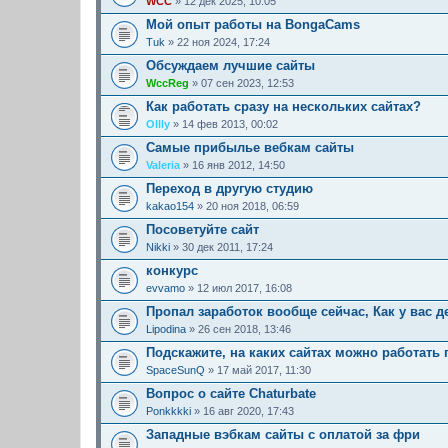
WCC
» 12 дек 2025, 10:05
Мой опыт работы на BongaCams
Tuk
» 22 ноя 2024, 17:24
Обсуждаем лучшие сайты
WccReg
» 07 сен 2023, 12:53
Как работать сразу на нескольких сайтах?
Ollly
» 14 фев 2013, 00:02
Самые прибылье вебкам сайты
Valeria
» 16 янв 2012, 14:50
Переход в другую студию
kakao154
» 20 ноя 2018, 06:59
Посоветуйте сайт
Nikki
» 30 дек 2011, 17:24
конкурс
evvamo
» 12 июл 2017, 16:08
Пропал заработок вообще сейчас, Как у вас д
Lipodina
» 26 сен 2018, 13:46
Подскажите, на каких сайтах можно работать
SpaceSunQ
» 17 май 2017, 11:30
Вопрос о сайте Chaturbate
Ponkkkki
» 16 авг 2020, 17:43
Западные вэбкам сайты с оплатой за фри