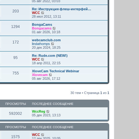
т
е
ю
05 авг 2022, 03:03
щ
с
н
с
и
р
е
о
е
л
к
е
н
Re: Инструкция флеш-интерфей…
о
м
е
203
п
й
П
и
WCC
б
у
д
о
т
е
ю
28 июл 2012, 13:11
щ
с
н
с
и
р
е
о
е
л
к
е
н
BongaCams
о
м
е
1294
п
й
и
П
Bongacams
б
у
д
о
т
ю
е
01 авг 2026, 10:18
щ
с
н
с
и
р
е
о
е
л
к
е
н
webcamclub.com
о
м
е
172
п
й
и
П
lindathomps
б
у
д
о
т
ю
е
20 дек 2024, 18:25
щ
с
н
с
и
р
е
о
е
л
к
е
н
Re: Rude.com (NEW!)
о
м
е
95
п
й
П
и
WCC
б
у
д
о
т
е
ю
18 апр 2011, 22:15
щ
с
н
с
и
р
е
о
е
л
к
е
н
XloveCam Technical Webinar
о
м
е
755
п
й
П
и
Xlovecam
б
у
д
о
т
е
ю
05 авг 2026, 17:12
щ
с
н
с
и
р
е
о
е
л
к
е
н
о
м
е
п
й
и
б
у
д
о
30 тем • Страница
1
из
1
т
ю
щ
с
н
с
и
е
о
е
л
к
н
о
м
е
ПРОСМОТРЫ
ПОСЛЕДНЕЕ СООБЩЕНИЕ
п
и
б
у
д
о
ю
щ
с
н
WccReg
с
592002
е
о
е
05 дек 2023, 13:13
л
н
о
м
е
и
б
у
д
ю
щ
с
н
ПРОСМОТРЫ
ПОСЛЕДНЕЕ СООБЩЕНИЕ
е
о
е
н
о
м
WCC
1575
и
б
у
12 дек 2025, 10:05