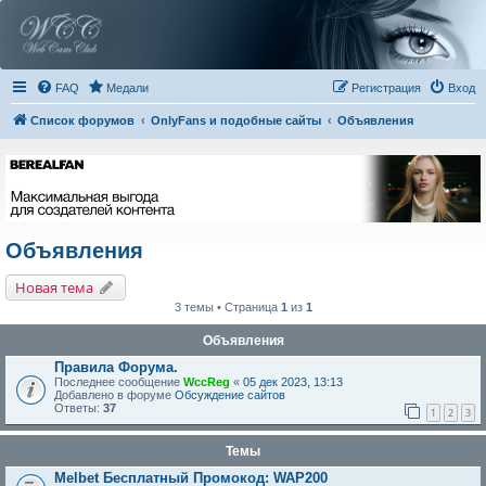
FAQ
Медали
Регистрация
Вход
Список форумов
OnlyFans и подобные сайты
Объявления
Объявления
Новая тема
3 темы • Страница
1
из
1
Объявления
Правила Форума.
Последнее сообщение
WccReg
«
05 дек 2023, 13:13
Добавлено в форуме
Обсуждение сайтов
Ответы:
37
1
2
3
Темы
Melbet Бесплатный Промокод: WAP200