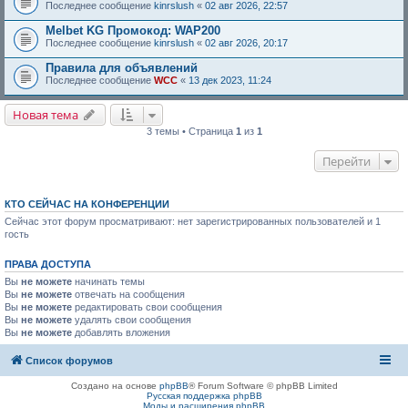
Последнее сообщение
kinrslush
«
02 авг 2026, 22:57
Melbet KG Промокод: WAP200
Последнее сообщение
kinrslush
«
02 авг 2026, 20:17
Правила для объявлений
Последнее сообщение
WCC
«
13 дек 2023, 11:24
Новая тема
3 темы • Страница
1
из
1
Перейти
КТО СЕЙЧАС НА КОНФЕРЕНЦИИ
Сейчас этот форум просматривают: нет зарегистрированных пользователей и 1
гость
ПРАВА ДОСТУПА
Вы
не можете
начинать темы
Вы
не можете
отвечать на сообщения
Вы
не можете
редактировать свои сообщения
Вы
не можете
удалять свои сообщения
Вы
не можете
добавлять вложения
Список форумов
Создано на основе
phpBB
® Forum Software © phpBB Limited
Русская поддержка phpBB
Моды и расширения phpBB