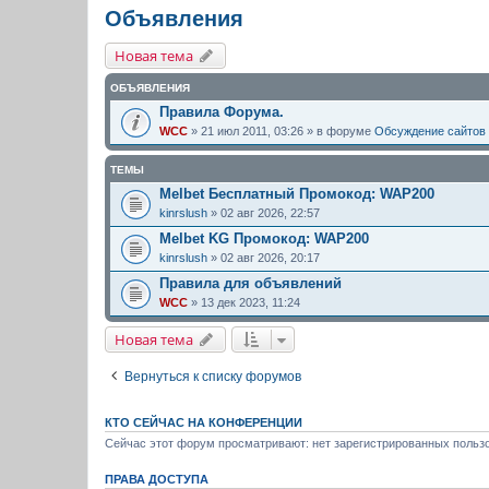
Объявления
Новая тема
ОБЪЯВЛЕНИЯ
Правила Форума.
WCC
» 21 июл 2011, 03:26 » в форуме
Обсуждение сайтов
ТЕМЫ
Melbet Бесплатный Промокод: WAP200
kinrslush
» 02 авг 2026, 22:57
Melbet KG Промокод: WAP200
kinrslush
» 02 авг 2026, 20:17
Правила для объявлений
WCC
» 13 дек 2023, 11:24
Новая тема
Вернуться к списку форумов
КТО СЕЙЧАС НА КОНФЕРЕНЦИИ
Сейчас этот форум просматривают: нет зарегистрированных пользо
ПРАВА ДОСТУПА