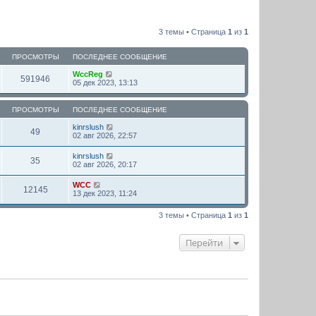
3 темы • Страница
1
из
1
ПРОСМОТРЫ
ПОСЛЕДНЕЕ СООБЩЕНИЕ
WccReg
591946
05 дек 2023, 13:13
ПРОСМОТРЫ
ПОСЛЕДНЕЕ СООБЩЕНИЕ
kinrslush
49
02 авг 2026, 22:57
kinrslush
35
02 авг 2026, 20:17
WCC
12145
13 дек 2023, 11:24
3 темы • Страница
1
из
1
Перейти