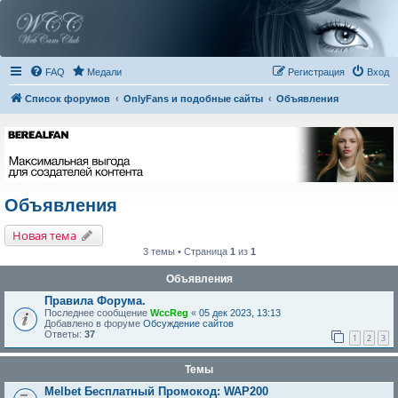
FAQ
Медали
Регистрация
Вход
Список форумов
OnlyFans и подобные сайты
Объявления
Объявления
Новая тема
3 темы • Страница
1
из
1
Объявления
Правила Форума.
Последнее сообщение
WccReg
«
05 дек 2023, 13:13
Добавлено в форуме
Обсуждение сайтов
Ответы:
37
1
2
3
Темы
Melbet Бесплатный Промокод: WAP200