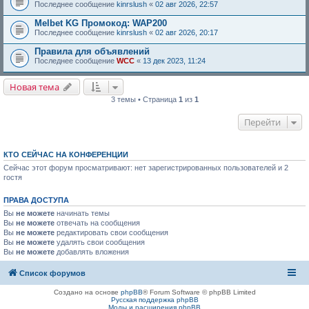
Последнее сообщение
kinrslush
«
02 авг 2026, 22:57
Melbet KG Промокод: WAP200
Последнее сообщение
kinrslush
«
02 авг 2026, 20:17
Правила для объявлений
Последнее сообщение
WCC
«
13 дек 2023, 11:24
Новая тема
3 темы • Страница
1
из
1
Перейти
КТО СЕЙЧАС НА КОНФЕРЕНЦИИ
Сейчас этот форум просматривают: нет зарегистрированных пользователей и 2
гостя
ПРАВА ДОСТУПА
Вы
не можете
начинать темы
Вы
не можете
отвечать на сообщения
Вы
не можете
редактировать свои сообщения
Вы
не можете
удалять свои сообщения
Вы
не можете
добавлять вложения
Список форумов
Создано на основе
phpBB
® Forum Software © phpBB Limited
Русская поддержка phpBB
Моды и расширения phpBB