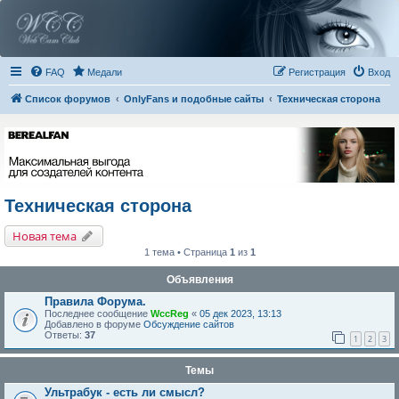
FAQ
Медали
Регистрация
Вход
Список форумов
OnlyFans и подобные сайты
Техническая сторона
Техническая сторона
Новая тема
1 тема • Страница
1
из
1
Объявления
Правила Форума.
Последнее сообщение
WccReg
«
05 дек 2023, 13:13
Добавлено в форуме
Обсуждение сайтов
Ответы:
37
1
2
3
Темы
Ультрабук - есть ли смысл?