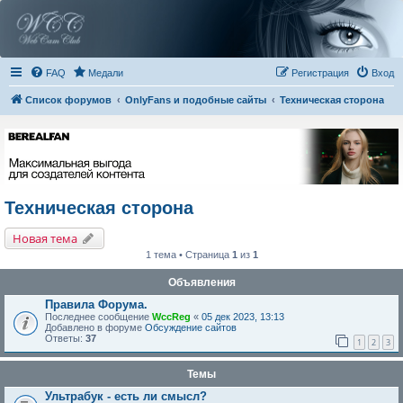
FAQ
Медали
Регистрация
Вход
Список форумов
OnlyFans и подобные сайты
Техническая сторона
Техническая сторона
Новая тема
1 тема • Страница
1
из
1
Объявления
Правила Форума.
Последнее сообщение
WccReg
«
05 дек 2023, 13:13
Добавлено в форуме
Обсуждение сайтов
Ответы:
37
1
2
3
Темы
Ультрабук - есть ли смысл?