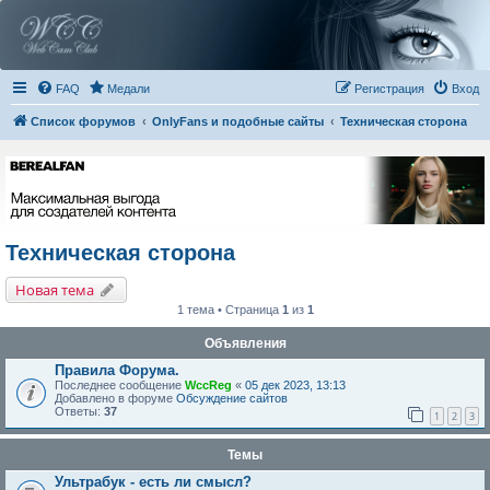
FAQ
Медали
Регистрация
Вход
Список форумов
OnlyFans и подобные сайты
Техническая сторона
Техническая сторона
Новая тема
1 тема • Страница
1
из
1
Объявления
Правила Форума.
Последнее сообщение
WccReg
«
05 дек 2023, 13:13
Добавлено в форуме
Обсуждение сайтов
Ответы:
37
1
2
3
Темы
Ультрабук - есть ли смысл?