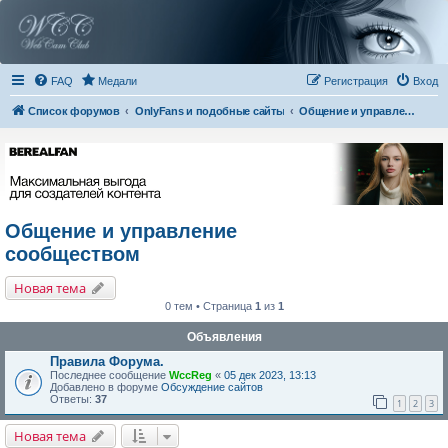
FAQ
Медали
Регистрация
Вход
Список форумов
OnlyFans и подобные сайты
Общение и управление сообществом
Общение и управление
сообществом
Новая тема
0 тем • Страница
1
из
1
Объявления
Правила Форума.
Последнее сообщение
WccReg
«
05 дек 2023, 13:13
Добавлено в форуме
Обсуждение сайтов
Ответы:
37
1
2
3
Новая тема