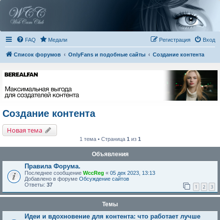
FAQ
Медали
Регистрация
Вход
Список форумов
OnlyFans и подобные сайты
Создание контента
Создание контента
Новая тема
1 тема • Страница
1
из
1
Объявления
Правила Форума.
Последнее сообщение
WccReg
«
05 дек 2023, 13:13
Добавлено в форуме
Обсуждение сайтов
Ответы:
37
1
2
3
Темы
Идеи и вдохновение для контента: что работает лучше