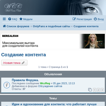
FAQ
Медали
Регистрация
Вход
Список форумов
OnlyFans и подобные сайты
Создание контента
Создание контента
Новая тема
1 тема • Страница
1
из
1
Объявления
Правила Форума.
Последнее сообщение
WccReg
«
05 дек 2023, 13:13
Добавлено в форуме
Обсуждение сайтов
Ответы:
37
1
2
3
Темы
Идеи и вдохновение для контента: что работает лучше