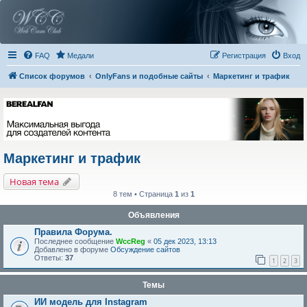
FAQ
Медали
Регистрация
Вход
Список форумов
OnlyFans и подобные сайты
Маркетинг и трафик
Маркетинг и трафик
Новая тема
8 тем • Страница
1
из
1
Объявления
Правила Форума.
Последнее сообщение
WccReg
«
05 дек 2023, 13:13
Добавлено в форуме
Обсуждение сайтов
Ответы:
37
1
2
3
Темы
ИИ модель для Instagram