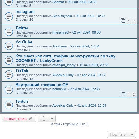
Последнее сообщение
Ssemm
«
09 ноя 2025, 13:55
Ответы:
5
Instagram
Последнее сообщение
AliceRaynold
«
08 ноя 2024, 10:59
Ответы:
19
1
2
Twitter
Последнее сообщение
myriamred
«
02 окт 2024, 09:58
Ответы:
7
YouTube
Последнее сообщение
ToryLane
«
27 сен 2024, 12:54
Ответы:
6
Кто знает как лить трафик на чат-рулетки по типу
COOMEET / LuckyCrush
Последнее сообщение
stranger_lonely
«
16 сен 2024, 20:33
TikTok
Последнее сообщение
Avdeika_Only
«
07 авг 2024, 13:17
Ответы:
12
Внутренний трафик на OF
Последнее сообщение
nathan37
«
27 июн 2024, 15:38
Ответы:
20
1
2
Twitch
Последнее сообщение
Avdeika_Only
«
01 апр 2024, 15:35
Ответы:
7
Новая тема
8 тем • Страница
1
из
1
Перейти