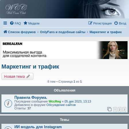
FAQ
Медали
Регистрация
Вход
Список форумов
OnlyFans и подобные сайты
Маркетинг и трафик
Маркетинг и трафик
Новая тема
8 тем • Страница
1
из
1
Объявления
Правила Форума.
Последнее сообщение
WccReg
«
05 дек 2023, 13:13
Добавлено в форуме
Обсуждение сайтов
Ответы:
37
1
2
3
Темы
ИИ модель для Instagram