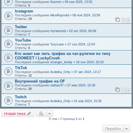
Последнее сообщение
Ssemm
«
09 ноя 2025, 13:55
Ответы:
5
Instagram
Последнее сообщение
AliceRaynold
«
08 ноя 2024, 10:59
Ответы:
19
1
2
Twitter
Последнее сообщение
myriamred
«
02 окт 2024, 09:58
Ответы:
7
YouTube
Последнее сообщение
ToryLane
«
27 сен 2024, 12:54
Ответы:
6
Кто знает как лить трафик на чат-рулетки по типу
COOMEET / LuckyCrush
Последнее сообщение
stranger_lonely
«
16 сен 2024, 20:33
TikTok
Последнее сообщение
Avdeika_Only
«
07 авг 2024, 13:17
Ответы:
12
Внутренний трафик на OF
Последнее сообщение
nathan37
«
27 июн 2024, 15:38
Ответы:
20
1
2
Twitch
Последнее сообщение
Avdeika_Only
«
01 апр 2024, 15:35
Ответы:
7
Новая тема
8 тем • Страница
1
из
1
Перейти