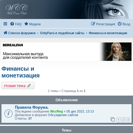
FAQ
Медали
Регистрация
Вход
Список форумов
OnlyFans и подобные сайты
Финансы и монетизация
Финансы и
монетизация
Новая тема
2 темы • Страница
1
из
1
Объявления
Правила Форума.
Последнее сообщение
WccReg
«
05 дек 2023, 13:13
Добавлено в форуме
Обсуждение сайтов
Ответы:
37
1
2
3
Темы