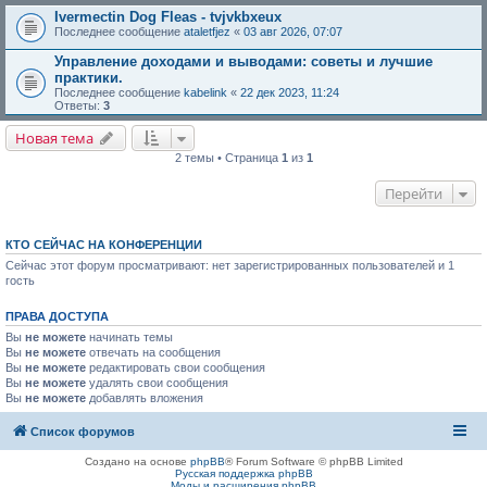
Ivermectin Dog Fleas - tvjvkbxeux
Последнее сообщение
ataletfjez
«
03 авг 2026, 07:07
Управление доходами и выводами: советы и лучшие
практики.
Последнее сообщение
kabelink
«
22 дек 2023, 11:24
Ответы:
3
Новая тема
2 темы • Страница
1
из
1
Перейти
КТО СЕЙЧАС НА КОНФЕРЕНЦИИ
Сейчас этот форум просматривают: нет зарегистрированных пользователей и 1
гость
ПРАВА ДОСТУПА
Вы
не можете
начинать темы
Вы
не можете
отвечать на сообщения
Вы
не можете
редактировать свои сообщения
Вы
не можете
удалять свои сообщения
Вы
не можете
добавлять вложения
Список форумов
Создано на основе
phpBB
® Forum Software © phpBB Limited
Русская поддержка phpBB
Моды и расширения phpBB