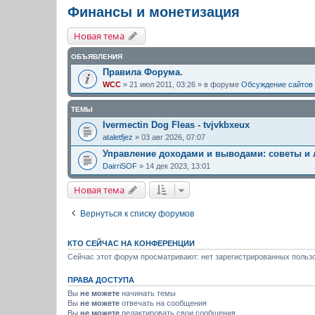
Финансы и монетизация
Новая тема
ОБЪЯВЛЕНИЯ
Правила Форума.
WCC
» 21 июл 2011, 03:26 » в форуме
Обсуждение сайтов
ТЕМЫ
Ivermectin Dog Fleas - tvjvkbxeux
ataletfjez
» 03 авг 2026, 07:07
Управление доходами и выводами: советы и 
DairriSOF
» 14 дек 2023, 13:01
Новая тема
Вернуться к списку форумов
КТО СЕЙЧАС НА КОНФЕРЕНЦИИ
Сейчас этот форум просматривают: нет зарегистрированных пользо
ПРАВА ДОСТУПА
Вы
не можете
начинать темы
Вы
не можете
отвечать на сообщения
Вы
не можете
редактировать свои сообщения