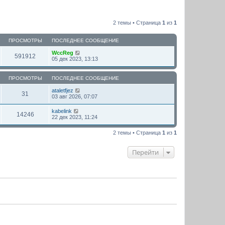
2 темы • Страница
1
из
1
ПРОСМОТРЫ
ПОСЛЕДНЕЕ СООБЩЕНИЕ
WccReg
591912
05 дек 2023, 13:13
ПРОСМОТРЫ
ПОСЛЕДНЕЕ СООБЩЕНИЕ
ataletfjez
31
03 авг 2026, 07:07
kabelink
14246
22 дек 2023, 11:24
2 темы • Страница
1
из
1
Перейти