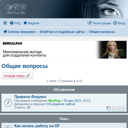
FAQ
Медали
Регистрация
Вход
Список форумов
OnlyFans и подобные сайты
Общие вопросы
Общие вопросы
Новая тема
1 тема • Страница
1
из
1
Объявления
Правила Форума.
Последнее сообщение
WccReg
«
05 дек 2023, 13:13
Добавлено в форуме
Обсуждение сайтов
Ответы:
37
1
2
3
Темы
Как начать работу на OF