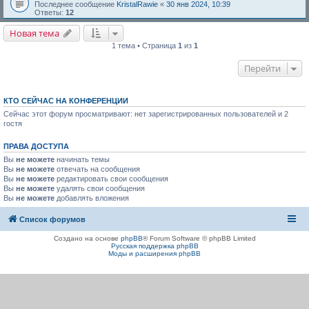
Последнее сообщение
KristalRawie
«
30 янв 2024, 10:39
Ответы:
12
Новая тема
1 тема • Страница
1
из
1
Перейти
КТО СЕЙЧАС НА КОНФЕРЕНЦИИ
Сейчас этот форум просматривают: нет зарегистрированных пользователей и 2
гостя
ПРАВА ДОСТУПА
Вы
не можете
начинать темы
Вы
не можете
отвечать на сообщения
Вы
не можете
редактировать свои сообщения
Вы
не можете
удалять свои сообщения
Вы
не можете
добавлять вложения
Список форумов
Создано на основе
phpBB
® Forum Software © phpBB Limited
Русская поддержка phpBB
Моды и расширения phpBB