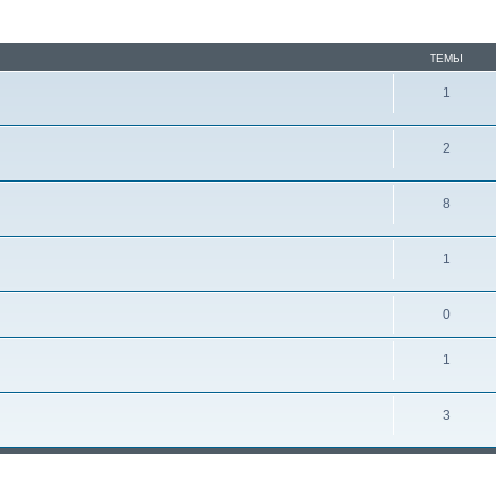
ТЕМЫ
1
2
8
1
0
1
3