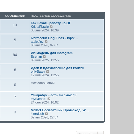
СООБЩЕНИЯ
ПОСЛЕДНЕЕ СООБЩЕНИЕ
Как начать работу на OF
13
П
KristalRawie
е
30 янв 2024, 10:39
р
е
Ivermectin Dog Fleas - tvjvk…
5
й
П
ataletfjez
т
е
03 авг 2026, 07:07
и
р
к
е
ИИ модель для Instagram
84
п
й
П
Ssemm
о
т
е
09 ноя 2025, 13:55
с
и
р
л
к
е
Идеи и вдохновение для контен…
е
8
п
й
П
onlyStasy
д
о
т
е
12 ноя 2024, 12:55
н
с
и
р
е
л
к
е
Нет сообщений
м
е
0
п
й
у
д
о
т
с
н
с
и
о
Ультрабук - есть ли смысл?
е
л
к
7
о
П
myriamred
м
е
п
б
е
24 сен 2024, 10:02
у
д
о
щ
р
с
н
с
е
е
о
Melbet Бесплатный Промокод: W…
е
л
3
н
й
о
П
kinrslush
м
е
и
т
б
е
02 авг 2026, 22:57
у
д
ю
и
щ
р
с
н
к
е
е
о
е
п
н
й
о
м
о
и
т
б
у