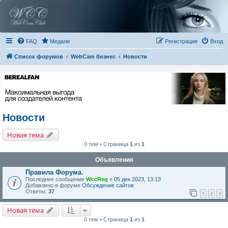
FAQ
Медали
Регистрация
Вход
Список форумов
WebCam бизнес
Новости
Новости
Новая тема
0 тем • Страница
1
из
1
Объявления
Правила Форума.
Последнее сообщение
WccReg
«
05 дек 2023, 13:13
Добавлено в форуме
Обсуждение сайтов
Ответы:
37
1
2
3
Новая тема
0 тем • Страница
1
из
1