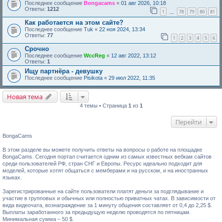
Последнее сообщение
Bongacams
«
01 авг 2026, 10:18
Ответы:
1212
1
78
79
80
81
…
Как работается на этом сайте?
Последнее сообщение
Tuk
«
22 ноя 2024, 13:34
Ответы:
77
1
2
3
4
5
6
Срочно
Последнее сообщение
WccReg
«
12 авг 2022, 13:12
Ответы:
1
Ищу партнёра - девушку
Последнее сообщение
Pisikota
«
29 июл 2022, 11:35
Новая тема
4 темы • Страница
1
из
1
Перейти
BongaCams
В этом разделе вы можете получить ответы на вопросы о работе на площадке
BongaCams. Сегодня портал считается одним из самых известных вебкам сайтов
среди пользователей РФ, стран СНГ и Европы. Ресурс идеально подходит для
моделей, которые хотят общаться с мемберами и на русском, и на иностранных
языках.
Зарегистрированные на сайте пользователи платят деньги за подглядывание и
участие в групповых и обычных или полностью приватных чатах. В зависимости от
вида видеочата, вознаграждение за 1 минуту общения составляет от 0,4 до 2,25 $.
Выплаты заработанного за предыдущую неделю проводятся по пятницам.
Минимальная сумма – 50 $.