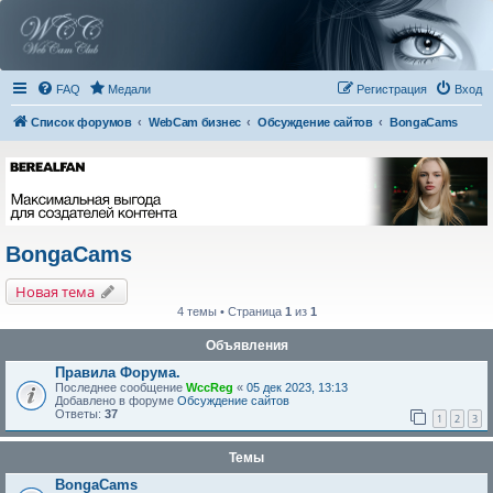
FAQ
Медали
Регистрация
Вход
Список форумов
WebCam бизнес
Обсуждение сайтов
BongaCams
BongaCams
Новая тема
4 темы • Страница
1
из
1
Объявления
Правила Форума.
Последнее сообщение
WccReg
«
05 дек 2023, 13:13
Добавлено в форуме
Обсуждение сайтов
Ответы:
37
1
2
3
Темы
BongaCams