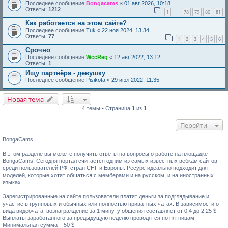
Последнее сообщение
Bongacams
«
01 авг 2026, 10:18
Ответы:
1212
1
78
79
80
81
…
Как работается на этом сайте?
Последнее сообщение
Tuk
«
22 ноя 2024, 13:34
Ответы:
77
1
2
3
4
5
6
Срочно
Последнее сообщение
WccReg
«
12 авг 2022, 13:12
Ответы:
1
Ищу партнёра - девушку
Последнее сообщение
Pisikota
«
29 июл 2022, 11:35
Новая тема
4 темы • Страница
1
из
1
Перейти
BongaCams
В этом разделе вы можете получить ответы на вопросы о работе на площадке
BongaCams. Сегодня портал считается одним из самых известных вебкам сайтов
среди пользователей РФ, стран СНГ и Европы. Ресурс идеально подходит для
моделей, которые хотят общаться с мемберами и на русском, и на иностранных
языках.
Зарегистрированные на сайте пользователи платят деньги за подглядывание и
участие в групповых и обычных или полностью приватных чатах. В зависимости от
вида видеочата, вознаграждение за 1 минуту общения составляет от 0,4 до 2,25 $.
Выплаты заработанного за предыдущую неделю проводятся по пятницам.
Минимальная сумма – 50 $.