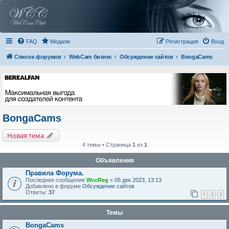
FAQ
Медали
Регистрация
Вход
Список форумов
WebCam бизнес
Обсуждение сайтов
BongaCams
BongaCams
Новая тема
4 темы • Страница
1
из
1
Объявления
Правила Форума.
Последнее сообщение
WccReg
«
05 дек 2023, 13:13
Добавлено в форуме
Обсуждение сайтов
Ответы:
37
1
2
3
Темы
BongaCams