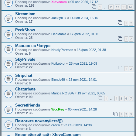
Последнее сообщение
Xlovecam
«
05 авг 2026, 17:12
Ответы:
195
1
11
12
13
14
…
Streamiam
Последнее сообщение
Jacklyn D
«
14 ноя 2024, 16:16
Ответы:
17
1
2
PeekShow
Последнее сообщение
LisaMabia
«
17 фев 2022, 01:11
Ответы:
25
1
2
Маньяк на Чатуре
Последнее сообщение
NatalyPortman
«
13 фев 2022, 01:38
Ответы:
6
SkyPrivate
Последнее сообщение
Kotkotkot
«
25 ноя 2021, 19:09
Ответы:
22
1
2
Stripchat
Последнее сообщение
Blondy69
«
23 ноя 2021, 14:01
Ответы:
9
Chaturbate
Последнее сообщение
Marica ROSSA
«
19 окт 2021, 08:05
Ответы:
99
1
4
5
6
7
…
Secretfriends
Последнее сообщение
WccReg
«
05 июл 2021, 14:28
Ответы:
35
1
2
3
Помогите пожалуйста!)))
Последнее сообщение
croco
«
22 сен 2020, 14:38
Ответы:
3
Европейский сайт XloveCam.com