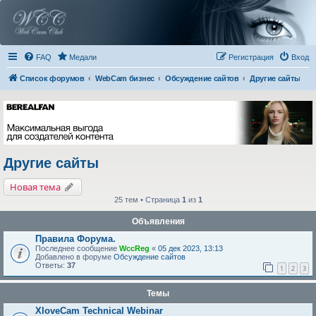
FAQ
Медали
Регистрация
Вход
Список форумов
WebCam бизнес
Обсуждение сайтов
Другие сайты
Другие сайты
Новая тема
25 тем • Страница
1
из
1
Объявления
Правила Форума.
Последнее сообщение
WccReg
«
05 дек 2023, 13:13
Добавлено в форуме
Обсуждение сайтов
Ответы:
37
1
2
3
Темы
XloveCam Technical Webinar