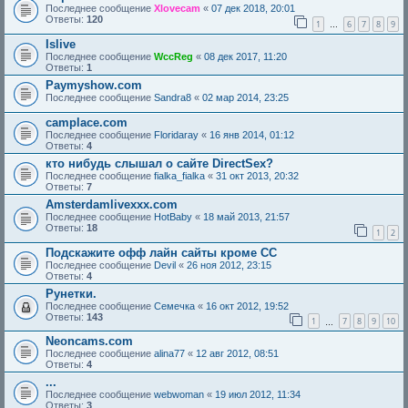
Последнее сообщение
Xlovecam
«
07 дек 2018, 20:01
Ответы:
120
1
6
7
8
9
…
Islive
Последнее сообщение
WccReg
«
08 дек 2017, 11:20
Ответы:
1
Paymyshow.com
Последнее сообщение
Sandra8
«
02 мар 2014, 23:25
camplace.com
Последнее сообщение
Floridaray
«
16 янв 2014, 01:12
Ответы:
4
кто нибудь слышал о сайте DirectSex?
Последнее сообщение
fialka_fialka
«
31 окт 2013, 20:32
Ответы:
7
Amsterdamlivexxx.com
Последнее сообщение
HotBaby
«
18 май 2013, 21:57
Ответы:
18
1
2
Подскажите офф лайн сайты кроме СС
Последнее сообщение
Devil
«
26 ноя 2012, 23:15
Ответы:
4
Рунетки.
Последнее сообщение
Семечка
«
16 окт 2012, 19:52
Ответы:
143
1
7
8
9
10
…
Neoncams.com
Последнее сообщение
alina77
«
12 авг 2012, 08:51
Ответы:
4
...
Последнее сообщение
webwoman
«
19 июл 2012, 11:34
Ответы:
3