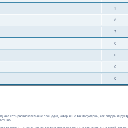
3
8
7
0
0
0
0
днако есть развлекательные площадки, которые не так популярны, как лидеры индуст
amClub.