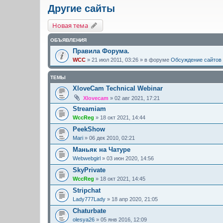
Другие сайты
Новая тема
ОБЪЯВЛЕНИЯ
Правила Форума.
WCC
» 21 июл 2011, 03:26 » в форуме
Обсуждение сайтов
ТЕМЫ
XloveCam Technical Webinar
Xlovecam
» 02 авг 2021, 17:21
Streamiam
WccReg
» 18 окт 2021, 14:44
PeekShow
Mari
» 06 дек 2010, 02:21
Маньяк на Чатуре
Webwebgirl
» 03 июн 2020, 14:56
SkyPrivate
WccReg
» 18 окт 2021, 14:45
Stripchat
Lady777Lady
» 18 апр 2020, 21:05
Chaturbate
olesya26
» 05 янв 2016, 12:09