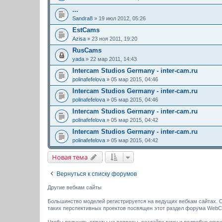
...
Sandra8
» 19 июл 2012, 05:26
EstCams
Azisa
» 23 ноя 2011, 19:20
RusCams
yada
» 22 мар 2011, 14:43
Intercam Studios Germany - inter-cam.ru
polinafefelova
» 05 мар 2015, 04:46
Intercam Studios Germany - inter-cam.ru
polinafefelova
» 05 мар 2015, 04:46
Intercam Studios Germany - inter-cam.ru
polinafefelova
» 05 мар 2015, 04:42
Intercam Studios Germany - inter-cam.ru
polinafefelova
» 05 мар 2015, 04:42
Новая тема
Вернуться к списку форумов
Другие вебкам сайты
Большинство моделей регистрируется на ведущих вебкам сайтах. О
таких перспективных проектов посвящен этот раздел форума WebC