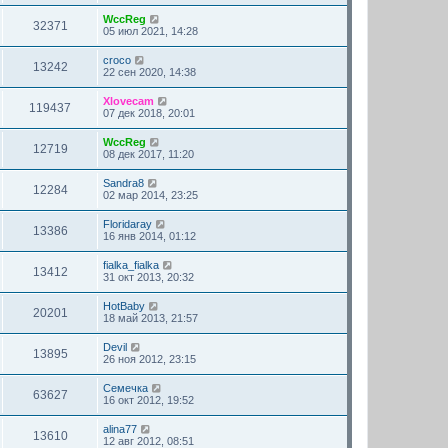
WccReg
32371
05 июл 2021, 14:28
croco
13242
22 сен 2020, 14:38
Xlovecam
119437
07 дек 2018, 20:01
WccReg
12719
08 дек 2017, 11:20
Sandra8
12284
02 мар 2014, 23:25
Floridaray
13386
16 янв 2014, 01:12
fialka_fialka
13412
31 окт 2013, 20:32
HotBaby
20201
18 май 2013, 21:57
Devil
13895
26 ноя 2012, 23:15
Семечка
63627
16 окт 2012, 19:52
alina77
13610
12 авг 2012, 08:51