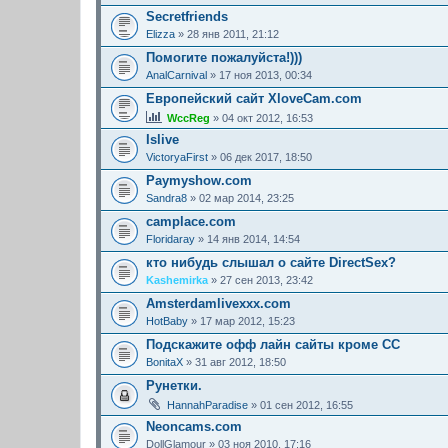
Secretfriends
Elizza
» 28 янв 2011, 21:12
Помогите пожалуйста!)))
AnalCarnival
» 17 ноя 2013, 00:34
Европейский сайт XloveCam.com
WccReg
» 04 окт 2012, 16:53
Islive
VictoryaFirst
» 06 дек 2017, 18:50
Paymyshow.com
Sandra8
» 02 мар 2014, 23:25
camplace.com
Floridaray
» 14 янв 2014, 14:54
кто нибудь слышал о сайте DirectSex?
Kashemirka
» 27 сен 2013, 23:42
Amsterdamlivexxx.com
HotBaby
» 17 мар 2012, 15:23
Подскажите офф лайн сайты кроме СС
BonitaX
» 31 авг 2012, 18:50
Рунетки.
HannahParadise
» 01 сен 2012, 16:55
Neoncams.com
DollGlamour
» 03 ноя 2010, 17:16