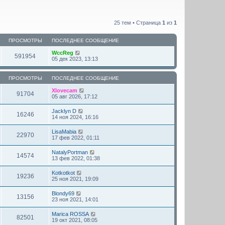
25 тем • Страница
1
из
1
ПРОСМОТРЫ
ПОСЛЕДНЕЕ СООБЩЕНИЕ
WccReg
591954
05 дек 2023, 13:13
ПРОСМОТРЫ
ПОСЛЕДНЕЕ СООБЩЕНИЕ
Xlovecam
91704
05 авг 2026, 17:12
Jacklyn D
16246
14 ноя 2024, 16:16
LisaMabia
22970
17 фев 2022, 01:11
NatalyPortman
14574
13 фев 2022, 01:38
Kotkotkot
19236
25 ноя 2021, 19:09
Blondy69
13156
23 ноя 2021, 14:01
Marica ROSSA
82501
19 окт 2021, 08:05