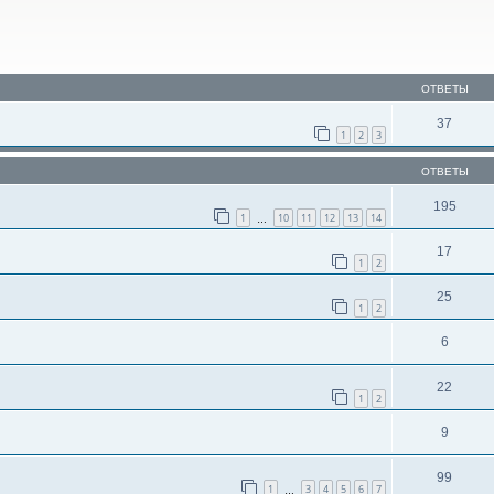
ОТВЕТЫ
37
1
2
3
ОТВЕТЫ
195
1
10
11
12
13
14
…
17
1
2
25
1
2
6
22
1
2
9
99
1
3
4
5
6
7
…