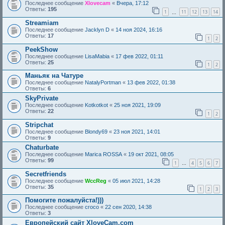
Последнее сообщение
Xlovecam
«
Вчера, 17:12
Ответы:
195
1
11
12
13
14
…
Streamiam
Последнее сообщение
Jacklyn D
«
14 ноя 2024, 16:16
Ответы:
17
1
2
PeekShow
Последнее сообщение
LisaMabia
«
17 фев 2022, 01:11
Ответы:
25
1
2
Маньяк на Чатуре
Последнее сообщение
NatalyPortman
«
13 фев 2022, 01:38
Ответы:
6
SkyPrivate
Последнее сообщение
Kotkotkot
«
25 ноя 2021, 19:09
Ответы:
22
1
2
Stripchat
Последнее сообщение
Blondy69
«
23 ноя 2021, 14:01
Ответы:
9
Chaturbate
Последнее сообщение
Marica ROSSA
«
19 окт 2021, 08:05
Ответы:
99
1
4
5
6
7
…
Secretfriends
Последнее сообщение
WccReg
«
05 июл 2021, 14:28
Ответы:
35
1
2
3
Помогите пожалуйста!)))
Последнее сообщение
croco
«
22 сен 2020, 14:38
Ответы:
3
Европейский сайт XloveCam.com