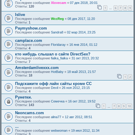
Последнее сообщение
Xlovecam
«
07 дек 2018, 20:01
Ответы:
120
1
6
7
8
9
…
Islive
Последнее сообщение
WccReg
«
08 дек 2017, 11:20
Ответы:
1
Paymyshow.com
Последнее сообщение
Sandra8
«
02 мар 2014, 23:25
camplace.com
Последнее сообщение
Floridaray
«
16 янв 2014, 01:12
Ответы:
4
кто нибудь слышал о сайте DirectSex?
Последнее сообщение
fialka_fialka
«
31 окт 2013, 20:32
Ответы:
7
Amsterdamlivexxx.com
Последнее сообщение
HotBaby
«
18 май 2013, 21:57
Ответы:
18
1
2
Подскажите офф лайн сайты кроме СС
Последнее сообщение
Devil
«
26 ноя 2012, 23:15
Ответы:
4
Рунетки.
Последнее сообщение
Семечка
«
16 окт 2012, 19:52
Ответы:
143
1
7
8
9
10
…
Neoncams.com
Последнее сообщение
alina77
«
12 авг 2012, 08:51
Ответы:
4
...
Последнее сообщение
webwoman
«
19 июл 2012, 11:34
Ответы:
3