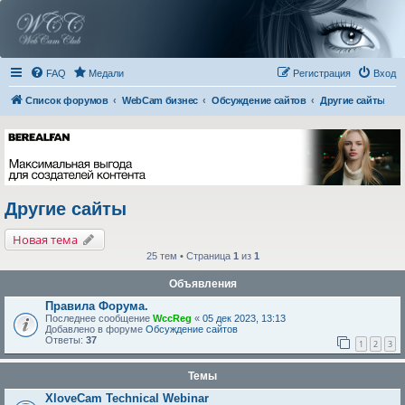
FAQ
Медали
Регистрация
Вход
Список форумов
WebCam бизнес
Обсуждение сайтов
Другие сайты
Другие сайты
Новая тема
25 тем • Страница
1
из
1
Объявления
Правила Форума.
Последнее сообщение
WccReg
«
05 дек 2023, 13:13
Добавлено в форуме
Обсуждение сайтов
Ответы:
37
1
2
3
Темы
XloveCam Technical Webinar