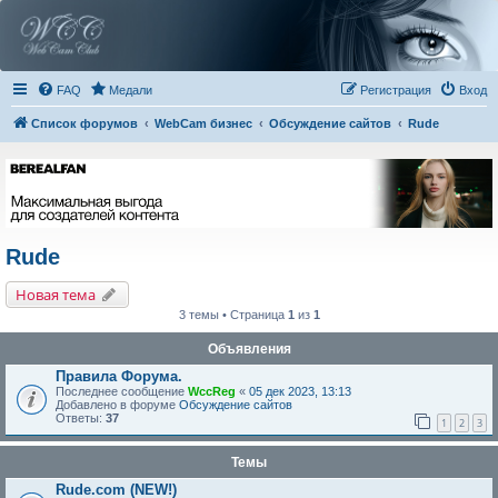
FAQ
Медали
Регистрация
Вход
Список форумов
WebCam бизнес
Обсуждение сайтов
Rude
Rude
Новая тема
3 темы • Страница
1
из
1
Объявления
Правила Форума.
Последнее сообщение
WccReg
«
05 дек 2023, 13:13
Добавлено в форуме
Обсуждение сайтов
Ответы:
37
1
2
3
Темы
Rude.com (NEW!)