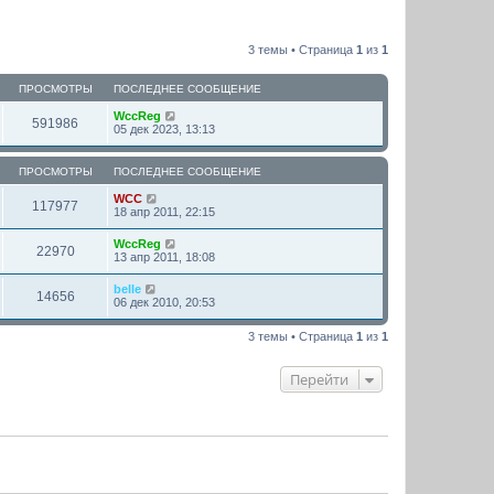
3 темы • Страница
1
из
1
ПРОСМОТРЫ
ПОСЛЕДНЕЕ СООБЩЕНИЕ
WccReg
591986
05 дек 2023, 13:13
ПРОСМОТРЫ
ПОСЛЕДНЕЕ СООБЩЕНИЕ
WCC
117977
18 апр 2011, 22:15
WccReg
22970
13 апр 2011, 18:08
belle
14656
06 дек 2010, 20:53
3 темы • Страница
1
из
1
Перейти