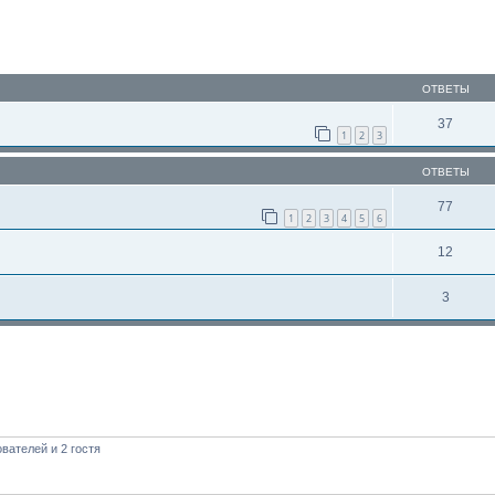
ОТВЕТЫ
37
1
2
3
ОТВЕТЫ
77
1
2
3
4
5
6
12
3
вателей и 2 гостя