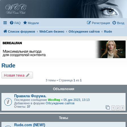
FAQ
Медали
Регистрация
Вход
Список форумов
WebCam бизнес
Обсуждение сайтов
Rude
Rude
Новая тема
3 темы • Страница
1
из
1
Объявления
Правила Форума.
Последнее сообщение
WccReg
«
05 дек 2023, 13:13
Добавлено в форуме
Обсуждение сайтов
Ответы:
37
1
2
3
Темы
Rude.com (NEW!)