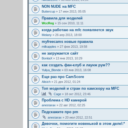
NON NUDE на MFC
Buttercup
» 17 июн 2013, 05:05
Правила для моделей
WccReg
» 15 сен 2010, 11:11
когда работаю на mfс появляется звук
Melany
» 26 апр 2013, 18:00
myfreecams новые правила
milkapples
» 27 фев 2013, 19:58
не загружается сайт
BonitaX
» 13 янв 2013, 10:29
как создать фан-клуб и лаунж рум??
Yuliya_Blonde
» 03 янв 2013, 16:08
Еще раз про CamScore
Alisich
» 21 дек 2012, 01:24
Топ моделей и стран по камскору на MFC
Cage
» 18 окт 2012, 23:46
Проблема с HD камерой
anestarax
» 22 авг 2012, 02:25
Подскажите про pm
anestarax
» 20 июл 2012, 22:51
Девочки, помогите новенькой в этом деле!:*