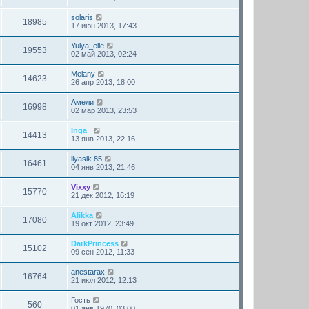
solaris
18985
17 июн 2013, 17:43
Yulya_elle
19553
02 май 2013, 02:24
Melany
14623
26 апр 2013, 18:00
Амели
16998
02 мар 2013, 23:53
Inga_
14413
13 янв 2013, 22:16
ilyasik.85
16461
04 янв 2013, 21:46
Vixxy
15770
21 дек 2012, 16:19
Alikka
17080
19 окт 2012, 23:49
DarkPrincess
15102
09 сен 2012, 11:33
anestarax
16764
21 июл 2012, 12:13
Гость
560
01 янв 1970, 03:00