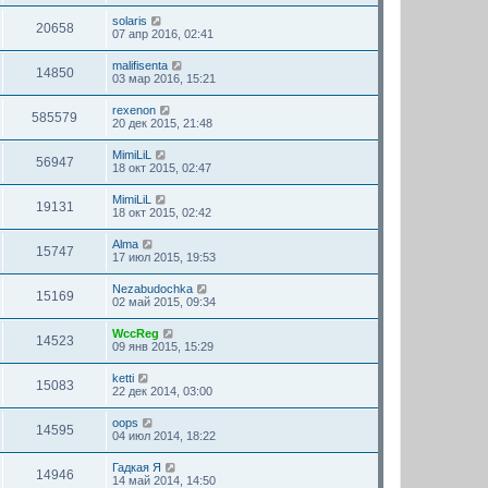
solaris
20658
07 апр 2016, 02:41
malifisenta
14850
03 мар 2016, 15:21
rexenon
585579
20 дек 2015, 21:48
MimiLiL
56947
18 окт 2015, 02:47
MimiLiL
19131
18 окт 2015, 02:42
Alma
15747
17 июл 2015, 19:53
Nezabudochka
15169
02 май 2015, 09:34
WccReg
14523
09 янв 2015, 15:29
ketti
15083
22 дек 2014, 03:00
oops
14595
04 июл 2014, 18:22
Гадкая Я
14946
14 май 2014, 14:50