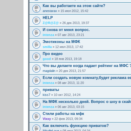
Как вы работаете на этом сайте?
anestarax
» 15 июл 2012, 15:42
HELP
Z@R@Z@
» 26 дек 2013, 19:37
И снова от меня вопрос.
intenza
» 07 авг 2013, 23:21
Эмотиконы на МФК
smilla
» 12 июл 2013, 17:42
Про видео
good
» 18 янв 2013, 19:18
Что вы делаете когда падает рейтинг на МФС 
magdalin
» 20 дек 2013, 21:57
Если создать новую комнату,будет реклама е
intenza
» 08 авг 2013, 11:20
приваты
kiss7
» 10 окт 2012, 14:24
На МФК несколько дней. Вопрос о шоу в скай
intenza
» 06 авг 2013, 03:15
Стили работы на мфк
Vixxy
» 22 фев 2013, 09:34
Как включить функцию приватов?
NikolleLove
» 08 июл 2013, 04:34