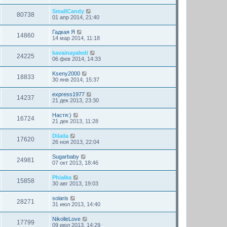
SmallCandy
80738
01 апр 2014, 21:40
Гадкая Я
14860
14 мар 2014, 11:18
kavainayaledi
24225
06 фев 2014, 14:33
Kseny2000
18833
30 янв 2014, 15:37
express1977
14237
21 дек 2013, 23:30
Настя:)
16724
21 дек 2013, 11:28
Dilaila
17620
26 ноя 2013, 22:04
Sugarbaby
24981
07 окт 2013, 18:46
Phialka
15858
30 авг 2013, 19:03
solaris
28271
31 июл 2013, 14:40
NikolleLove
17799
09 июл 2013, 14:29