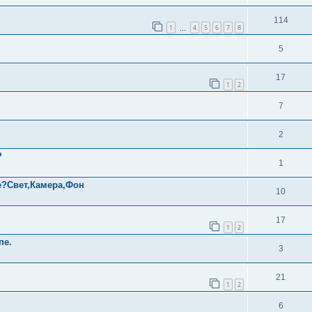
114
1
4
5
6
7
8
…
5
17
1
2
7
2
?
1
е?Свет,Камера,Фон
10
17
1
2
пе.
3
21
1
2
6