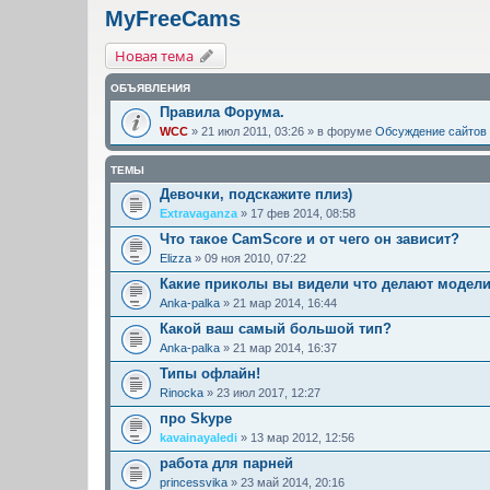
MyFreeCams
Новая тема
ОБЪЯВЛЕНИЯ
Правила Форума.
WCC
» 21 июл 2011, 03:26 » в форуме
Обсуждение сайтов
ТЕМЫ
Девочки, подскажите плиз)
Extravaganza
» 17 фев 2014, 08:58
Что такое CamScore и от чего он зависит?
Elizza
» 09 ноя 2010, 07:22
Какие приколы вы видели что делают модел
Anka-palka
» 21 мар 2014, 16:44
Какой ваш самый большой тип?
Anka-palka
» 21 мар 2014, 16:37
Типы офлайн!
Rinocka
» 23 июл 2017, 12:27
про Skype
kavainayaledi
» 13 мар 2012, 12:56
работа для парней
princessvika
» 23 май 2014, 20:16