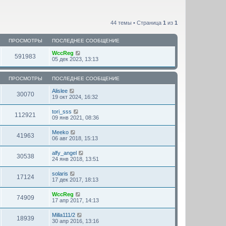
44 темы • Страница
1
из
1
ПРОСМОТРЫ
ПОСЛЕДНЕЕ СООБЩЕНИЕ
WccReg
591983
05 дек 2023, 13:13
ПРОСМОТРЫ
ПОСЛЕДНЕЕ СООБЩЕНИЕ
Alislee
30070
19 окт 2024, 16:32
tori_sss
112921
09 янв 2021, 08:36
Meeko
41963
06 авг 2018, 15:13
alfy_angel
30538
24 янв 2018, 13:51
solaris
17124
17 дек 2017, 18:13
WccReg
74909
17 апр 2017, 14:13
Milla111/2
18939
30 апр 2016, 13:16