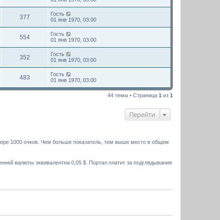
Гость
377
01 янв 1970, 03:00
Гость
554
01 янв 1970, 03:00
Гость
352
01 янв 1970, 03:00
Гость
483
01 янв 1970, 03:00
44 темы • Страница
1
из
1
Перейти
мере 1000 очков. Чем больше показатель, тем выше место в общем
нней валюты эквивалентна 0,05 $. Портал платит за подглядывания