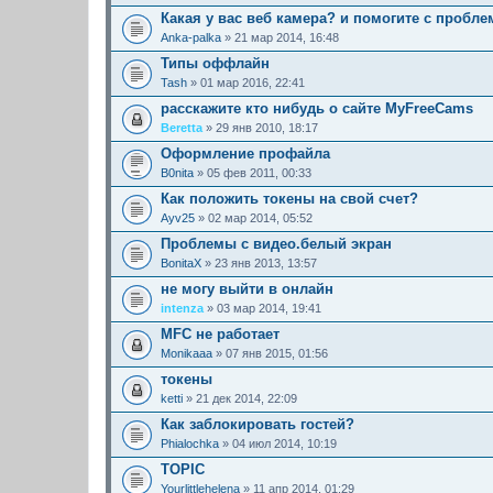
Какая у вас веб камера? и помогите с пробле
Anka-palka
» 21 мар 2014, 16:48
Типы оффлайн
Tash
» 01 мар 2016, 22:41
расскажите кто нибудь о сайте MyFreeCams
Beretta
» 29 янв 2010, 18:17
Оформление профайла
B0nita
» 05 фев 2011, 00:33
Как положить токены на свой счет?
Ayv25
» 02 мар 2014, 05:52
Проблемы с видео.белый экран
BonitaX
» 23 янв 2013, 13:57
не могу выйти в онлайн
intenza
» 03 мар 2014, 19:41
MFC не работает
Monikaaa
» 07 янв 2015, 01:56
токены
ketti
» 21 дек 2014, 22:09
Как заблокировать гостей?
Phialochka
» 04 июл 2014, 10:19
TOPIC
Yourlittlehelena
» 11 апр 2014, 01:29