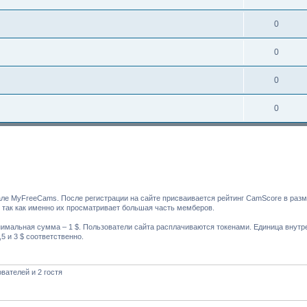
0
0
0
0
але MyFreeCams. После регистрации на сайте присваивается рейтинг CamScore в раз
, так как именно их просматривает большая часть мемберов.
имальная сумма – 1 $. Пользователи сайта расплачиваются токенами. Единица внутре
5 и 3 $ соответственно.
вателей и 2 гостя