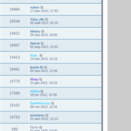
solaris
18984
17 июн 2013, 17:43
Yulya_elle
19549
02 май 2013, 02:24
Melany
14621
26 апр 2013, 18:00
Амели
16997
02 мар 2013, 23:53
Inga_
14413
13 янв 2013, 22:16
ilyasik.85
16461
04 янв 2013, 21:46
Vixxy
15770
21 дек 2012, 16:19
Alikka
17080
19 окт 2012, 23:49
DarkPrincess
15102
09 сен 2012, 11:33
anestarax
16763
21 июл 2012, 12:13
Гость
560
01 янв 1970, 03:00