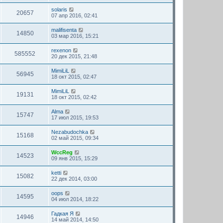
solaris
20657
07 апр 2016, 02:41
malifisenta
14850
03 мар 2016, 15:21
rexenon
585552
20 дек 2015, 21:48
MimiLiL
56945
18 окт 2015, 02:47
MimiLiL
19131
18 окт 2015, 02:42
Alma
15747
17 июл 2015, 19:53
Nezabudochka
15168
02 май 2015, 09:34
WccReg
14523
09 янв 2015, 15:29
ketti
15082
22 дек 2014, 03:00
oops
14595
04 июл 2014, 18:22
Гадкая Я
14946
14 май 2014, 14:50