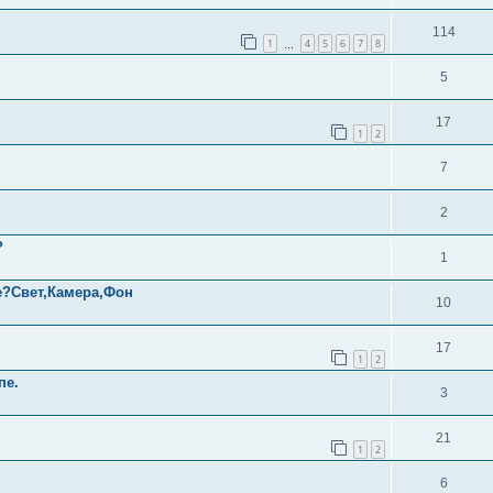
114
1
4
5
6
7
8
…
5
17
1
2
7
2
?
1
е?Свет,Камера,Фон
10
17
1
2
пе.
3
21
1
2
6