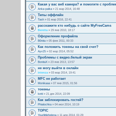
Какая у вас веб камера? и помогите с пробле
Anka-palka
» 21 мар 2014, 16:48
Типы оффлайн
Tash
» 01 мар 2016, 22:41
расскажите кто нибудь о сайте MyFreeCams
Beretta
» 29 янв 2010, 18:17
Оформление профайла
B0nita
» 05 фев 2011, 00:33
Как положить токены на свой счет?
Ayv25
» 02 мар 2014, 05:52
Проблемы с видео.белый экран
BonitaX
» 23 янв 2013, 13:57
не могу выйти в онлайн
intenza
» 03 мар 2014, 19:41
MFC не работает
Monikaaa
» 07 янв 2015, 01:56
токены
ketti
» 21 дек 2014, 22:09
Как заблокировать гостей?
Phialochka
» 04 июл 2014, 10:19
TOPIC
Yourlittlehelena
» 11 апр 2014, 01:29