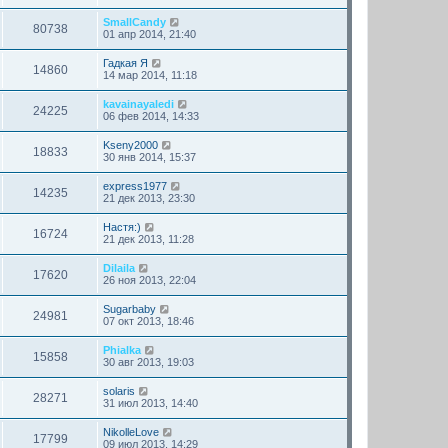
SmallCandy
80738
01 апр 2014, 21:40
Гадкая Я
14860
14 мар 2014, 11:18
kavainayaledi
24225
06 фев 2014, 14:33
Kseny2000
18833
30 янв 2014, 15:37
express1977
14235
21 дек 2013, 23:30
Настя:)
16724
21 дек 2013, 11:28
Dilaila
17620
26 ноя 2013, 22:04
Sugarbaby
24981
07 окт 2013, 18:46
Phialka
15858
30 авг 2013, 19:03
solaris
28271
31 июл 2013, 14:40
NikolleLove
17799
09 июл 2013, 14:29