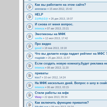
Как вы работаете на этом сайте?
anestarax
» 15 июл 2012, 15:42
HELP
Z@R@Z@
» 26 дек 2013, 19:37
И снова от меня вопрос.
intenza
» 07 авг 2013, 23:21
Эмотиконы на МФК
smilla
» 12 июл 2013, 17:42
Про видео
good
» 18 янв 2013, 19:18
Что вы делаете когда падает рейтинг на МФС 
magdalin
» 20 дек 2013, 21:57
Если создать новую комнату,будет реклама е
intenza
» 08 авг 2013, 11:20
приваты
kiss7
» 10 окт 2012, 14:24
На МФК несколько дней. Вопрос о шоу в скай
intenza
» 06 авг 2013, 03:15
Стили работы на мфк
Vixxy
» 22 фев 2013, 09:34
Как включить функцию приватов?
NikolleLove
» 08 июл 2013, 04:34