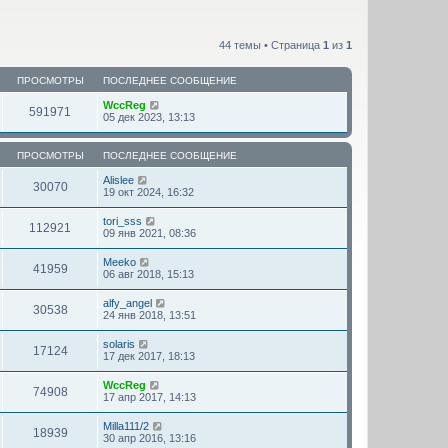
44 темы • Страница
1
из
1
ПРОСМОТРЫ
ПОСЛЕДНЕЕ СООБЩЕНИЕ
WccReg
591971
05 дек 2023, 13:13
ПРОСМОТРЫ
ПОСЛЕДНЕЕ СООБЩЕНИЕ
Alislee
30070
19 окт 2024, 16:32
tori_sss
112921
09 янв 2021, 08:36
Meeko
41959
06 авг 2018, 15:13
alfy_angel
30538
24 янв 2018, 13:51
solaris
17124
17 дек 2017, 18:13
WccReg
74908
17 апр 2017, 14:13
Milla111/2
18939
30 апр 2016, 13:16