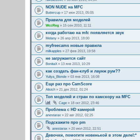
NON NUDE на MFC
Buttercup
» 17 июн 2013, 05:05
Правила для моделей
WccReg
» 15 сен 2010, 11:11
когда работаю на mfс появляется звук
Melany
» 26 апр 2013, 18:00
myfreecams новые правила
milkapples
» 27 фев 2013, 19:58
не загружается сайт
BonitaX
» 13 янв 2013, 10:29
как создать фан-клуб и лаунж рум??
Yuliya_Blonde
» 03 янв 2013, 16:08
Еще раз про CamScore
Alisich
» 21 дек 2012, 01:24
Топ моделей и стран по камскору на MFC
Cage
» 18 окт 2012, 23:46
Проблема с HD камерой
anestarax
» 22 авг 2012, 02:25
Подскажите про pm
anestarax
» 20 июл 2012, 22:51
Девочки, помогите новенькой в этом деле!:*