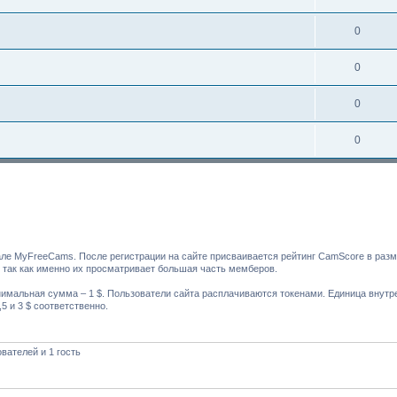
0
0
0
0
але MyFreeCams. После регистрации на сайте присваивается рейтинг CamScore в раз
, так как именно их просматривает большая часть мемберов.
имальная сумма – 1 $. Пользователи сайта расплачиваются токенами. Единица внутре
5 и 3 $ соответственно.
вателей и 1 гость