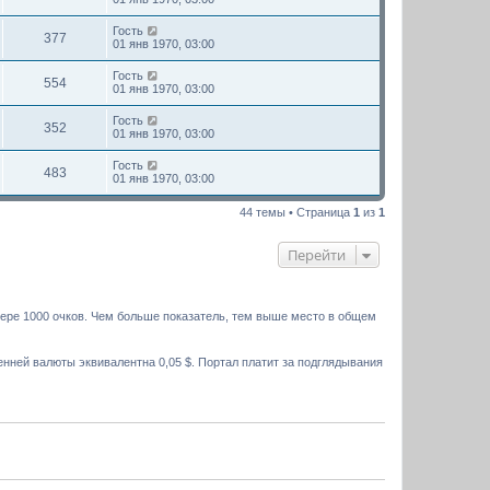
Гость
377
01 янв 1970, 03:00
Гость
554
01 янв 1970, 03:00
Гость
352
01 янв 1970, 03:00
Гость
483
01 янв 1970, 03:00
44 темы • Страница
1
из
1
Перейти
мере 1000 очков. Чем больше показатель, тем выше место в общем
нней валюты эквивалентна 0,05 $. Портал платит за подглядывания