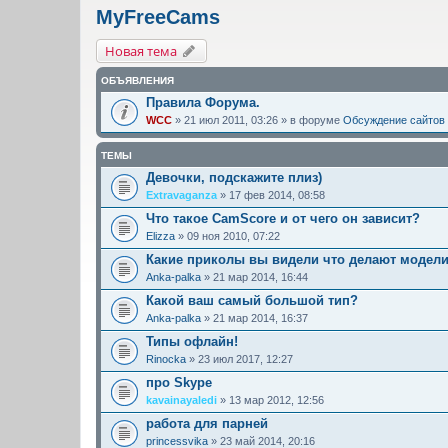
MyFreeCams
Новая тема
ОБЪЯВЛЕНИЯ
Правила Форума.
WCC
» 21 июл 2011, 03:26 » в форуме
Обсуждение сайтов
ТЕМЫ
Девочки, подскажите плиз)
Extravaganza
» 17 фев 2014, 08:58
Что такое CamScore и от чего он зависит?
Elizza
» 09 ноя 2010, 07:22
Какие приколы вы видели что делают модел
Anka-palka
» 21 мар 2014, 16:44
Какой ваш самый большой тип?
Anka-palka
» 21 мар 2014, 16:37
Типы офлайн!
Rinocka
» 23 июл 2017, 12:27
про Skype
kavainayaledi
» 13 мар 2012, 12:56
работа для парней
princessvika
» 23 май 2014, 20:16