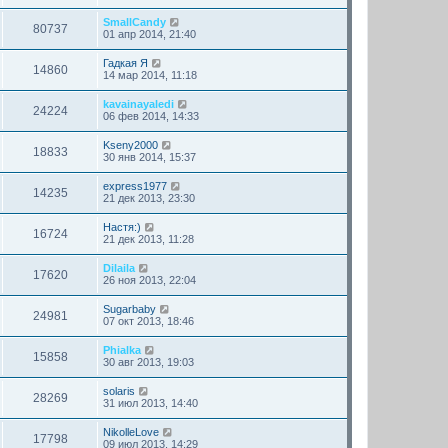
SmallCandy
80737
01 апр 2014, 21:40
Гадкая Я
14860
14 мар 2014, 11:18
kavainayaledi
24224
06 фев 2014, 14:33
Kseny2000
18833
30 янв 2014, 15:37
express1977
14235
21 дек 2013, 23:30
Настя:)
16724
21 дек 2013, 11:28
Dilaila
17620
26 ноя 2013, 22:04
Sugarbaby
24981
07 окт 2013, 18:46
Phialka
15858
30 авг 2013, 19:03
solaris
28269
31 июл 2013, 14:40
NikolleLove
17798
09 июл 2013, 14:29