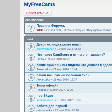
MyFreeCams
Новая тема
ОБЪЯВЛЕНИЯ
Правила Форума.
WCC
» 21 июл 2011, 03:26 » в форуме
Обсуждение сайтов
ТЕМЫ
Девочки, подскажите плиз)
Extravaganza
» 17 фев 2014, 08:58
Что такое CamScore и от чего он зависит?
Elizza
» 09 ноя 2010, 07:22
Какие приколы вы видели что делают модел
Anka-palka
» 21 мар 2014, 16:44
Какой ваш самый большой тип?
Anka-palka
» 21 мар 2014, 16:37
Типы офлайн!
Rinocka
» 23 июл 2017, 12:27
про Skype
kavainayaledi
» 13 мар 2012, 12:56
работа для парней
princessvika
» 23 май 2014, 20:16