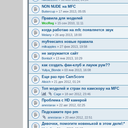
NON NUDE на MFC
Buttercup
» 17 июн 2013, 05:05
Правила для моделей
WccReg
» 15 сен 2010, 11:11
когда работаю на mfс появляется звук
Melany
» 26 апр 2013, 18:00
myfreecams новые правила
milkapples
» 27 фев 2013, 19:58
не загружается сайт
BonitaX
» 13 янв 2013, 10:29
как создать фан-клуб и лаунж рум??
Yuliya_Blonde
» 03 янв 2013, 16:08
Еще раз про CamScore
Alisich
» 21 дек 2012, 01:24
Топ моделей и стран по камскору на MFC
Cage
» 18 окт 2012, 23:46
Проблема с HD камерой
anestarax
» 22 авг 2012, 02:25
Подскажите про pm
anestarax
» 20 июл 2012, 22:51
Девочки, помогите новенькой в этом деле!:*