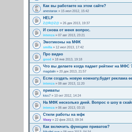
Как вы работаете на этом сайте?
anestarax
» 15 июл 2012, 15:42
HELP
Z@R@Z@
» 26 дек 2013, 19:37
И снова от меня вопрос.
intenza
» 07 авг 2013, 23:21
Эмотиконы на МФК
smilla
» 12 июл 2013, 17:42
Про видео
good
» 18 янв 2013, 19:18
Что вы делаете когда падает рейтинг на МФС 
magdalin
» 20 дек 2013, 21:57
Если создать новую комнату,будет реклама е
intenza
» 08 авг 2013, 11:20
приваты
kiss7
» 10 окт 2012, 14:24
На МФК несколько дней. Вопрос о шоу в скай
intenza
» 06 авг 2013, 03:15
Стили работы на мфк
Vixxy
» 22 фев 2013, 09:34
Как включить функцию приватов?
NikolleLove
» 08 июл 2013, 04:34