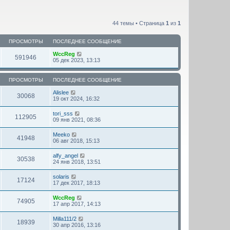
44 темы • Страница
1
из
1
ПРОСМОТРЫ
ПОСЛЕДНЕЕ СООБЩЕНИЕ
WccReg
591946
05 дек 2023, 13:13
ПРОСМОТРЫ
ПОСЛЕДНЕЕ СООБЩЕНИЕ
Alislee
30068
19 окт 2024, 16:32
tori_sss
112905
09 янв 2021, 08:36
Meeko
41948
06 авг 2018, 15:13
alfy_angel
30538
24 янв 2018, 13:51
solaris
17124
17 дек 2017, 18:13
WccReg
74905
17 апр 2017, 14:13
Milla111/2
18939
30 апр 2016, 13:16