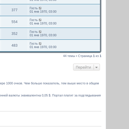
Гость
377
01 янв 1970, 03:00
Гость
554
01 янв 1970, 03:00
Гость
352
01 янв 1970, 03:00
Гость
483
01 янв 1970, 03:00
44 темы • Страница
1
из
1
Перейти
мере 1000 очков. Чем больше показатель, тем выше место в общем
нней валюты эквивалентна 0,05 $. Портал платит за подглядывания