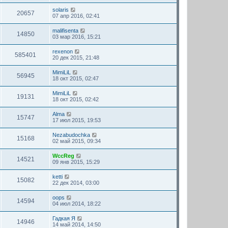
solaris
20657
07 апр 2016, 02:41
malifisenta
14850
03 мар 2016, 15:21
rexenon
585401
20 дек 2015, 21:48
MimiLiL
56945
18 окт 2015, 02:47
MimiLiL
19131
18 окт 2015, 02:42
Alma
15747
17 июл 2015, 19:53
Nezabudochka
15168
02 май 2015, 09:34
WccReg
14521
09 янв 2015, 15:29
ketti
15082
22 дек 2014, 03:00
oops
14594
04 июл 2014, 18:22
Гадкая Я
14946
14 май 2014, 14:50