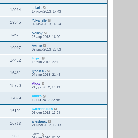
solaris
18984
17 июн 2013, 17:43
Yulya_elle
19545
02 май 2013, 02:24
Melany
14621
26 апр 2013, 18:00
Амели
16997
02 мар 2013, 23:53
Inga_
14412
13 янв 2013, 22:16
ilyasik.85
16461
04 янв 2013, 21:46
Vixxy
15770
21 дек 2012, 16:19
Alikka
17079
19 окт 2012, 23:49
DarkPrincess
15101
09 сен 2012, 11:33
anestarax
16763
21 июл 2012, 12:13
Гость
560
01 янв 1970, 03:00