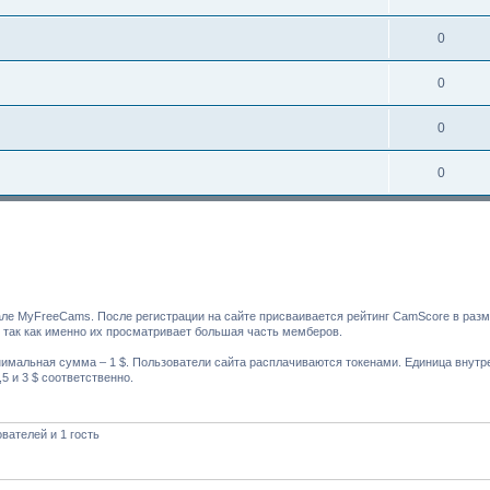
0
0
0
0
але MyFreeCams. После регистрации на сайте присваивается рейтинг CamScore в раз
, так как именно их просматривает большая часть мемберов.
имальная сумма – 1 $. Пользователи сайта расплачиваются токенами. Единица внутре
5 и 3 $ соответственно.
вателей и 1 гость