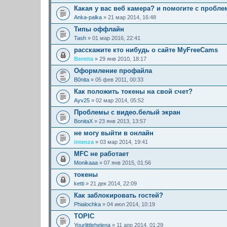
Какая у вас веб камера? и помогите с пробле
Anka-palka
» 21 мар 2014, 16:48
Типы оффлайн
Tash
» 01 мар 2016, 22:41
расскажите кто нибудь о сайте MyFreeCams
Beretta
» 29 янв 2010, 18:17
Оформление профайла
B0nita
» 05 фев 2011, 00:33
Как положить токены на свой счет?
Ayv25
» 02 мар 2014, 05:52
Проблемы с видео.белый экран
BonitaX
» 23 янв 2013, 13:57
не могу выйти в онлайн
intenza
» 03 мар 2014, 19:41
MFC не работает
Monikaaa
» 07 янв 2015, 01:56
токены
ketti
» 21 дек 2014, 22:09
Как заблокировать гостей?
Phialochka
» 04 июл 2014, 10:19
TOPIC
Yourlittlehelena
» 11 апр 2014, 01:29