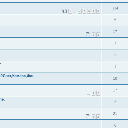
114
1
4
5
6
7
8
…
5
17
1
2
7
2
?
1
е?Свет,Камера,Фон
10
17
1
2
пе.
3
21
1
2
6