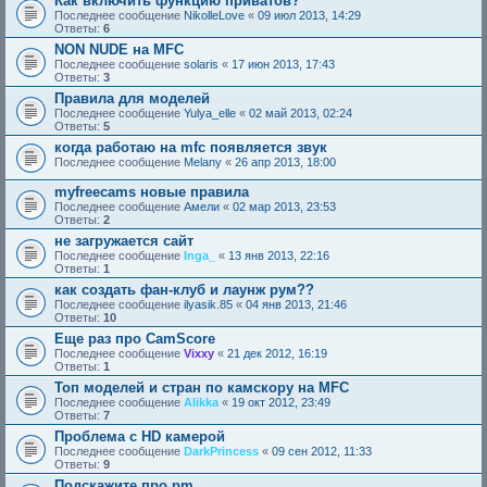
Как включить функцию приватов?
Последнее сообщение
NikolleLove
«
09 июл 2013, 14:29
Ответы:
6
NON NUDE на MFC
Последнее сообщение
solaris
«
17 июн 2013, 17:43
Ответы:
3
Правила для моделей
Последнее сообщение
Yulya_elle
«
02 май 2013, 02:24
Ответы:
5
когда работаю на mfс появляется звук
Последнее сообщение
Melany
«
26 апр 2013, 18:00
myfreecams новые правила
Последнее сообщение
Амели
«
02 мар 2013, 23:53
Ответы:
2
не загружается сайт
Последнее сообщение
Inga_
«
13 янв 2013, 22:16
Ответы:
1
как создать фан-клуб и лаунж рум??
Последнее сообщение
ilyasik.85
«
04 янв 2013, 21:46
Ответы:
10
Еще раз про CamScore
Последнее сообщение
Vixxy
«
21 дек 2012, 16:19
Ответы:
1
Топ моделей и стран по камскору на MFC
Последнее сообщение
Alikka
«
19 окт 2012, 23:49
Ответы:
7
Проблема с HD камерой
Последнее сообщение
DarkPrincess
«
09 сен 2012, 11:33
Ответы:
9
Подскажите про pm