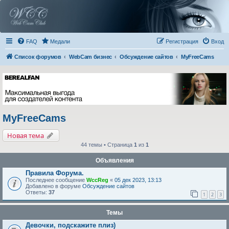
FAQ
Медали
Регистрация
Вход
Список форумов
WebCam бизнес
Обсуждение сайтов
MyFreeCams
MyFreeCams
Новая тема
44 темы • Страница
1
из
1
Объявления
Правила Форума.
Последнее сообщение
WccReg
«
05 дек 2023, 13:13
Добавлено в форуме
Обсуждение сайтов
Ответы:
37
1
2
3
Темы
Девочки, подскажите плиз)