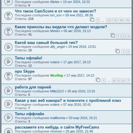
Последнее сообщение
Alislee
«
19 окт 2024, 16:32
Ответы:
9
Что такое CamScore и от чего он зависит?
Последнее сообщение
tori_sss
«
09 янв 2021, 08:36
Ответы:
216
1
12
13
14
15
…
Какие приколы вы видели что делают модели?
Последнее сообщение
Meeko
«
06 авг 2018, 15:13
Ответы:
41
1
2
3
Какой ваш самый большой тип?
Последнее сообщение
alfy_angel
«
24 янв 2018, 13:51
Ответы:
15
1
2
Типы офлайн!
Последнее сообщение
solaris
«
17 дек 2017, 18:13
Ответы:
12
про Skype
Последнее сообщение
WccReg
«
17 апр 2017, 14:13
Ответы:
97
1
4
5
6
7
…
работа для парней
Последнее сообщение
Milla111/2
«
30 апр 2016, 13:16
Ответы:
5
Какая у вас веб камера? и помогите с проблемой плиз
Последнее сообщение
solaris
«
07 апр 2016, 02:41
Ответы:
7
Типы оффлайн
Последнее сообщение
malifisenta
«
03 мар 2016, 15:21
Ответы:
3
расскажите кто нибудь о сайте MyFreeCams
Последнее сообщение
rexenon
«
20 дек 2015, 21:48