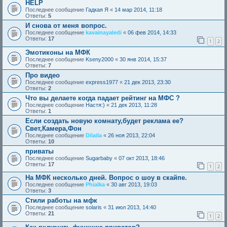
HELP
Последнее сообщение
Гадкая Я
«
14 мар 2014, 11:18
Ответы:
5
И снова от меня вопрос.
Последнее сообщение
kavainayaledi
«
06 фев 2014, 14:33
Ответы:
17
1
2
Эмотиконы на МФК
Последнее сообщение
Kseny2000
«
30 янв 2014, 15:37
Ответы:
7
Про видео
Последнее сообщение
express1977
«
21 дек 2013, 23:30
Ответы:
2
Что вы делаете когда падает рейтинг на МФС ?
Последнее сообщение
Настя:)
«
21 дек 2013, 11:28
Ответы:
1
Если создать новую комнату,будет реклама ее?
Свет,Камера,Фон
Последнее сообщение
Dilaila
«
26 ноя 2013, 22:04
Ответы:
10
приваты
Последнее сообщение
Sugarbaby
«
07 окт 2013, 18:46
Ответы:
17
1
2
На МФК несколько дней. Вопрос о шоу в скайпе.
Последнее сообщение
Phialka
«
30 авг 2013, 19:03
Ответы:
3
Стили работы на мфк
Последнее сообщение
solaris
«
31 июл 2013, 14:40
Ответы:
21
1
2