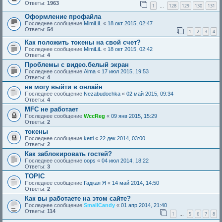
Ответы:
1963
1
128
129
130
131
…
Оформление профайла
Последнее сообщение
MimiLiL
«
18 окт 2015, 02:47
Ответы:
54
1
2
3
4
Как положить токены на свой счет?
Последнее сообщение
MimiLiL
«
18 окт 2015, 02:42
Ответы:
4
Проблемы с видео.белый экран
Последнее сообщение
Alma
«
17 июл 2015, 19:53
Ответы:
4
не могу выйти в онлайн
Последнее сообщение
Nezabudochka
«
02 май 2015, 09:34
Ответы:
4
MFC не работает
Последнее сообщение
WccReg
«
09 янв 2015, 15:29
Ответы:
2
токены
Последнее сообщение
ketti
«
22 дек 2014, 03:00
Ответы:
2
Как заблокировать гостей?
Последнее сообщение
oops
«
04 июл 2014, 18:22
Ответы:
3
TOPIC
Последнее сообщение
Гадкая Я
«
14 май 2014, 14:50
Ответы:
2
Как вы работаете на этом сайте?
Последнее сообщение
SmallCandy
«
01 апр 2014, 21:40
Ответы:
114
1
5
6
7
8
…