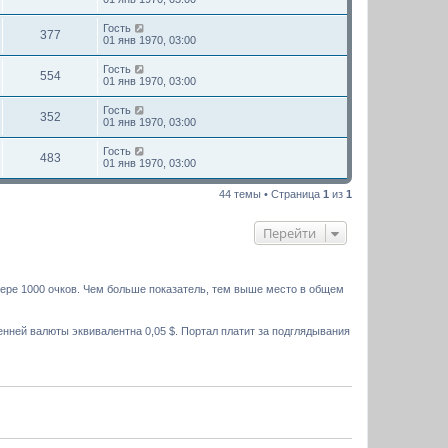
Гость
377
01 янв 1970, 03:00
Гость
554
01 янв 1970, 03:00
Гость
352
01 янв 1970, 03:00
Гость
483
01 янв 1970, 03:00
44 темы • Страница
1
из
1
Перейти
мере 1000 очков. Чем больше показатель, тем выше место в общем
нней валюты эквивалентна 0,05 $. Портал платит за подглядывания