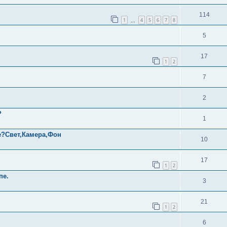
114
1
4
5
6
7
8
…
5
17
1
2
7
2
?
1
е?Свет,Камера,Фон
10
17
1
2
пе.
3
21
1
2
6