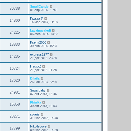
SmallCandy
80738
01 апр 2014, 21:40
Гадкая Я
14860
14 мар 2014, 11:18
kavainayaledi
24225
06 фев 2014, 14:33
Kseny2000
18833
30 янв 2014, 15:37
express1977
14235
21 дек 2013, 23:30
Настя:)
16724
21 дек 2013, 11:28
Dilaila
17620
26 ноя 2013, 22:04
Sugarbaby
24981
07 окт 2013, 18:46
Phialka
15858
30 авг 2013, 19:03
solaris
28271
31 июл 2013, 14:40
NikolleLove
17799
09 июл 2013, 14:29