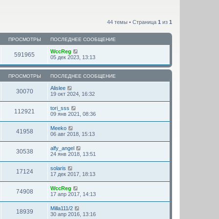
44 темы • Страница
1
из
1
ПРОСМОТРЫ
ПОСЛЕДНЕЕ СООБЩЕНИЕ
WccReg
591965
05 дек 2023, 13:13
ПРОСМОТРЫ
ПОСЛЕДНЕЕ СООБЩЕНИЕ
Alislee
30070
19 окт 2024, 16:32
tori_sss
112921
09 янв 2021, 08:36
Meeko
41958
06 авг 2018, 15:13
alfy_angel
30538
24 янв 2018, 13:51
solaris
17124
17 дек 2017, 18:13
WccReg
74908
17 апр 2017, 14:13
Milla111/2
18939
30 апр 2016, 13:16