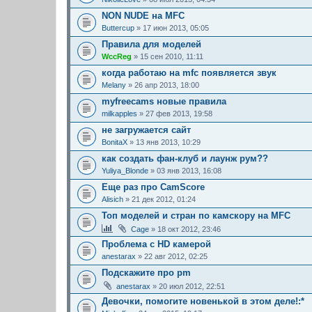
NON NUDE на MFC
Buttercup
» 17 июн 2013, 05:05
Правила для моделей
WccReg
» 15 сен 2010, 11:11
когда работаю на mfс появляется звук
Melany
» 26 апр 2013, 18:00
myfreecams новые правила
milkapples
» 27 фев 2013, 19:58
не загружается сайт
BonitaX
» 13 янв 2013, 10:29
как создать фан-клуб и лаунж рум??
Yuliya_Blonde
» 03 янв 2013, 16:08
Еще раз про CamScore
Alisich
» 21 дек 2012, 01:24
Топ моделей и стран по камскору на MFC
Cage
» 18 окт 2012, 23:46
Проблема с HD камерой
anestarax
» 22 авг 2012, 02:25
Подскажите про pm
anestarax
» 20 июл 2012, 22:51
Девочки, помогите новенькой в этом деле!:*