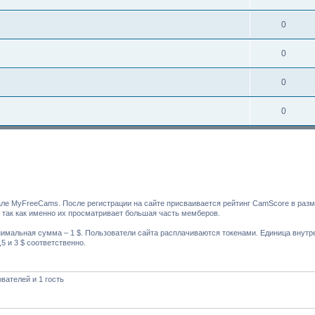
0
0
0
0
але MyFreeCams. После регистрации на сайте присваивается рейтинг CamScore в раз
, так как именно их просматривает большая часть мемберов.
имальная сумма – 1 $. Пользователи сайта расплачиваются токенами. Единица внутре
5 и 3 $ соответственно.
вателей и 1 гость