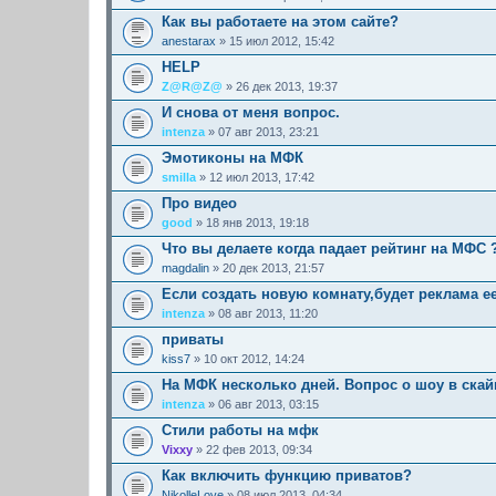
Как вы работаете на этом сайте?
anestarax
» 15 июл 2012, 15:42
HELP
Z@R@Z@
» 26 дек 2013, 19:37
И снова от меня вопрос.
intenza
» 07 авг 2013, 23:21
Эмотиконы на МФК
smilla
» 12 июл 2013, 17:42
Про видео
good
» 18 янв 2013, 19:18
Что вы делаете когда падает рейтинг на МФС 
magdalin
» 20 дек 2013, 21:57
Если создать новую комнату,будет реклама е
intenza
» 08 авг 2013, 11:20
приваты
kiss7
» 10 окт 2012, 14:24
На МФК несколько дней. Вопрос о шоу в скай
intenza
» 06 авг 2013, 03:15
Стили работы на мфк
Vixxy
» 22 фев 2013, 09:34
Как включить функцию приватов?
NikolleLove
» 08 июл 2013, 04:34