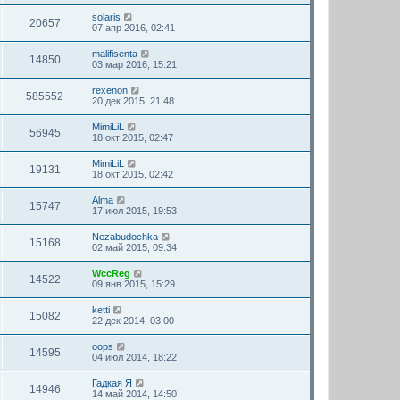
solaris
20657
07 апр 2016, 02:41
malifisenta
14850
03 мар 2016, 15:21
rexenon
585552
20 дек 2015, 21:48
MimiLiL
56945
18 окт 2015, 02:47
MimiLiL
19131
18 окт 2015, 02:42
Alma
15747
17 июл 2015, 19:53
Nezabudochka
15168
02 май 2015, 09:34
WccReg
14522
09 янв 2015, 15:29
ketti
15082
22 дек 2014, 03:00
oops
14595
04 июл 2014, 18:22
Гадкая Я
14946
14 май 2014, 14:50