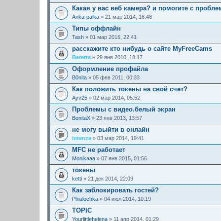
Какая у вас веб камера? и помогите с пробле
Anka-palka
» 21 мар 2014, 16:48
Типы оффлайн
Tash
» 01 мар 2016, 22:41
расскажите кто нибудь о сайте MyFreeCams
Beretta
» 29 янв 2010, 18:17
Оформление профайла
B0nita
» 05 фев 2011, 00:33
Как положить токены на свой счет?
Ayv25
» 02 мар 2014, 05:52
Проблемы с видео.белый экран
BonitaX
» 23 янв 2013, 13:57
не могу выйти в онлайн
intenza
» 03 мар 2014, 19:41
MFC не работает
Monikaaa
» 07 янв 2015, 01:56
токены
ketti
» 21 дек 2014, 22:09
Как заблокировать гостей?
Phialochka
» 04 июл 2014, 10:19
TOPIC
Yourlittlehelena
» 11 апр 2014, 01:29