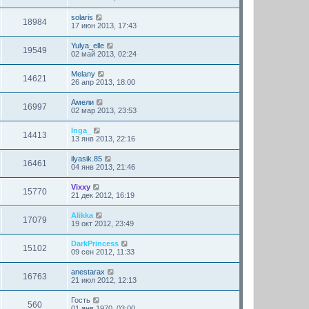
solaris
18984
17 июн 2013, 17:43
Yulya_elle
19549
02 май 2013, 02:24
Melany
14621
26 апр 2013, 18:00
Амели
16997
02 мар 2013, 23:53
Inga_
14413
13 янв 2013, 22:16
ilyasik.85
16461
04 янв 2013, 21:46
Vixxy
15770
21 дек 2012, 16:19
Alikka
17079
19 окт 2012, 23:49
DarkPrincess
15102
09 сен 2012, 11:33
anestarax
16763
21 июл 2012, 12:13
Гость
560
01 янв 1970, 03:00