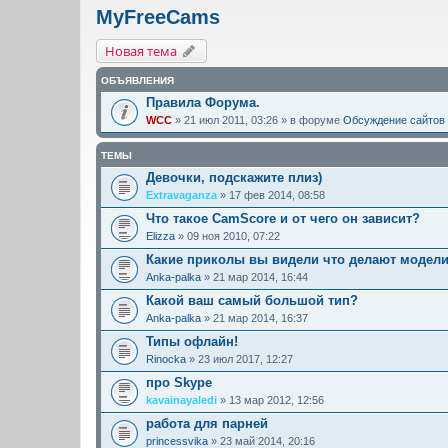
MyFreeCams
Новая тема
ОБЪЯВЛЕНИЯ
Правила Форума.
WCC
» 21 июл 2011, 03:26 » в форуме
Обсуждение сайтов
ТЕМЫ
Девочки, подскажите плиз)
Extravaganza
» 17 фев 2014, 08:58
Что такое CamScore и от чего он зависит?
Elizza
» 09 ноя 2010, 07:22
Какие приколы вы видели что делают модел
Anka-palka
» 21 мар 2014, 16:44
Какой ваш самый большой тип?
Anka-palka
» 21 мар 2014, 16:37
Типы офлайн!
Rinocka
» 23 июл 2017, 12:27
про Skype
kavainayaledi
» 13 мар 2012, 12:56
работа для парней
princessvika
» 23 май 2014, 20:16