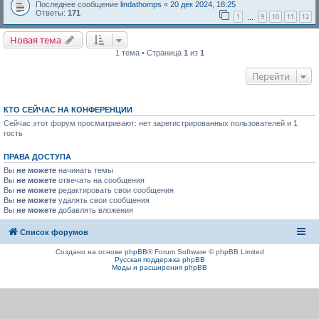
Последнее сообщение
lindathomps
«
20 дек 2024, 18:25
Ответы:
171
1
9
10
11
12
…
Новая тема
1 тема • Страница
1
из
1
Перейти
КТО СЕЙЧАС НА КОНФЕРЕНЦИИ
Сейчас этот форум просматривают: нет зарегистрированных пользователей и 1
гость
ПРАВА ДОСТУПА
Вы
не можете
начинать темы
Вы
не можете
отвечать на сообщения
Вы
не можете
редактировать свои сообщения
Вы
не можете
удалять свои сообщения
Вы
не можете
добавлять вложения
Список форумов
Создано на основе
phpBB
® Forum Software © phpBB Limited
Русская поддержка phpBB
Моды и расширения phpBB