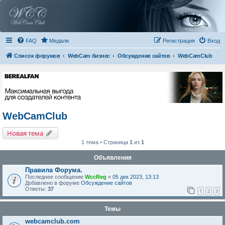
FAQ
Медали
Регистрация
Вход
Список форумов
WebCam бизнес
Обсуждение сайтов
WebCamClub
WebCamClub
Новая тема
1 тема • Страница
1
из
1
Объявления
Правила Форума.
Последнее сообщение
WccReg
«
05 дек 2023, 13:13
Добавлено в форуме
Обсуждение сайтов
Ответы:
37
1
2
3
Темы
webcamclub.com