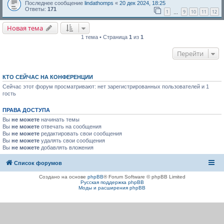
Последнее сообщение
lindathomps
«
20 дек 2024, 18:25
Ответы:
171
1
9
10
11
12
…
Новая тема
1 тема • Страница
1
из
1
Перейти
КТО СЕЙЧАС НА КОНФЕРЕНЦИИ
Сейчас этот форум просматривают: нет зарегистрированных пользователей и 1
гость
ПРАВА ДОСТУПА
Вы
не можете
начинать темы
Вы
не можете
отвечать на сообщения
Вы
не можете
редактировать свои сообщения
Вы
не можете
удалять свои сообщения
Вы
не можете
добавлять вложения
Список форумов
Создано на основе
phpBB
® Forum Software © phpBB Limited
Русская поддержка phpBB
Моды и расширения phpBB