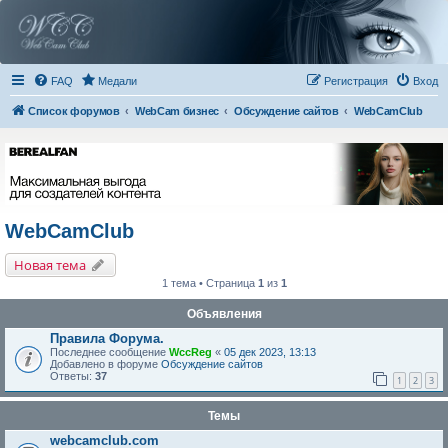
FAQ
Медали
Регистрация
Вход
Список форумов
WebCam бизнес
Обсуждение сайтов
WebCamClub
WebCamClub
Новая тема
1 тема • Страница
1
из
1
Объявления
Правила Форума.
Последнее сообщение
WccReg
«
05 дек 2023, 13:13
Добавлено в форуме
Обсуждение сайтов
Ответы:
37
1
2
3
Темы
webcamclub.com