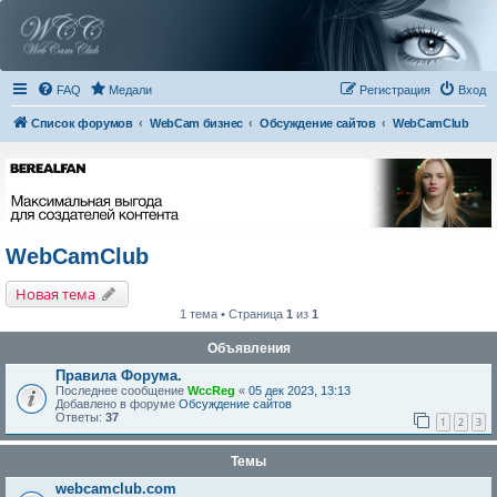
FAQ
Медали
Регистрация
Вход
Список форумов
WebCam бизнес
Обсуждение сайтов
WebCamClub
WebCamClub
Новая тема
1 тема • Страница
1
из
1
Объявления
Правила Форума.
Последнее сообщение
WccReg
«
05 дек 2023, 13:13
Добавлено в форуме
Обсуждение сайтов
Ответы:
37
1
2
3
Темы
webcamclub.com