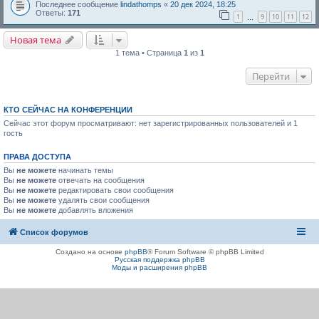
Последнее сообщение
lindathomps
«
20 дек 2024, 18:25
Ответы:
171
1
9
10
11
12
…
Новая тема
1 тема • Страница
1
из
1
Перейти
КТО СЕЙЧАС НА КОНФЕРЕНЦИИ
Сейчас этот форум просматривают: нет зарегистрированных пользователей и 1
гость
ПРАВА ДОСТУПА
Вы
не можете
начинать темы
Вы
не можете
отвечать на сообщения
Вы
не можете
редактировать свои сообщения
Вы
не можете
удалять свои сообщения
Вы
не можете
добавлять вложения
Список форумов
Создано на основе
phpBB
® Forum Software © phpBB Limited
Русская поддержка phpBB
Моды и расширения phpBB