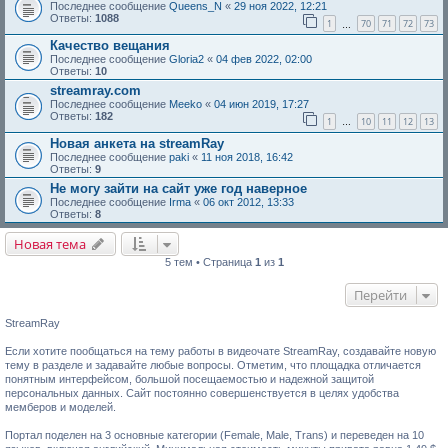
Последнее сообщение
Queens_N
«
29 ноя 2022, 12:21
Ответы:
1088
1
70
71
72
73
…
Качество вещания
Последнее сообщение
Gloria2
«
04 фев 2022, 02:00
Ответы:
10
streamray.com
Последнее сообщение
Meeko
«
04 июн 2019, 17:27
Ответы:
182
1
10
11
12
13
…
Новая анкета на streamRay
Последнее сообщение
paki
«
11 ноя 2018, 16:42
Ответы:
9
Не могу зайти на сайт уже год наверное
Последнее сообщение
Irma
«
06 окт 2012, 13:33
Ответы:
8
Новая тема
5 тем • Страница
1
из
1
Перейти
StreamRay
Если хотите пообщаться на тему работы в видеочате StreamRay, создавайте новую
тему в разделе и задавайте любые вопросы. Отметим, что площадка отличается
понятным интерфейсом, большой посещаемостью и надежной защитой
персональных данных. Сайт постоянно совершенствуется в целях удобства
мемберов и моделей.
Портал поделен на 3 основные категории (Female, Male, Trans) и переведен на 10