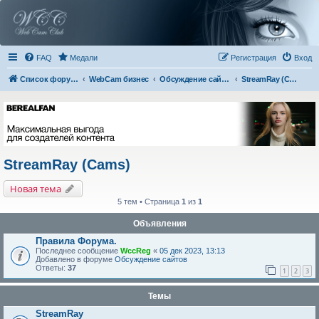
FAQ
Медали
Регистрация
Вход
Список форумов
WebCam бизнес
Обсуждение сайтов
StreamRay (Cams)
StreamRay (Cams)
Новая тема
5 тем • Страница
1
из
1
Объявления
Правила Форума.
Последнее сообщение
WccReg
«
05 дек 2023, 13:13
Добавлено в форуме
Обсуждение сайтов
Ответы:
37
1
2
3
Темы
StreamRay