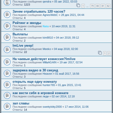
Последнее сообщение
qendra
«
05 авг 2022, 03:03
Ответы:
1223
1
79
80
81
82
…
Зачем отрабатывать 120 часов?
Последнее сообщение
AgnesWebC
«
28 дек 2021, 04:44
Ответы:
4
Рейтинг и звезды
Последнее сообщение
Nata
«
10 июл 2019, 11:31
Ответы:
4
Выплаты
Последнее сообщение
kim8810
«
04 окт 2018, 09:12
Ответы:
2
ImLive умер!
Последнее сообщение
Meeko
«
04 мар 2018, 02:00
Ответы:
22
1
2
На чаевые действует комиссия?Imlive
Последнее сообщение
MillaAGAIN
«
19 авг 2017, 02:54
Ответы:
1
задержка видео в 30 секунд
Последнее сообщение
Heaven
«
01 май 2017, 16:56
Ответы:
3
открыть еще одну комнату
Последнее сообщение
hunter765
«
01 дек 2015, 13:41
Ответы:
5
как вести себя в игровой комнате
Последнее сообщение
леди
«
02 окт 2014, 12:18
зал славы
Последнее сообщение
swettykitty2000
«
17 июл 2014, 11:06
Ответы:
14