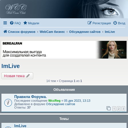
FAQ
Медали
Регистрация
Вход
Список форумов
WebCam бизнес
Обсуждение сайтов
ImLive
ImLive
Новая тема
14 тем • Страница
1
из
1
Объявления
Правила Форума.
Последнее сообщение
WccReg
«
05 дек 2023, 13:13
Добавлено в форуме
Обсуждение сайтов
Ответы:
37
1
2
3
Темы
ImLive