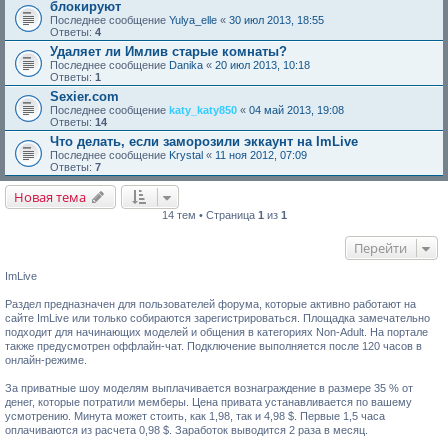
блокируют
Последнее сообщение
Yulya_elle
«
30 июл 2013, 18:55
Ответы:
4
Удаляет ли Имлив старые комнаты?
Последнее сообщение
Danika
«
20 июл 2013, 10:18
Ответы:
1
Sexier.com
Последнее сообщение
katy_katy850
«
04 май 2013, 19:08
Ответы:
14
Что делать, если заморозили эккаунт на ImLive
Последнее сообщение
Krystal
«
11 ноя 2012, 07:09
Ответы:
7
Новая тема
14 тем • Страница
1
из
1
Перейти
ImLive
Раздел предназначен для пользователей форума, которые активно работают на
сайте ImLive или только собираются зарегистрироваться. Площадка замечательно
подходит для начинающих моделей и общения в категориях Non-Adult. На портале
также предусмотрен оффлайн-чат. Подключение выполняется после 120 часов в
онлайн-режиме.
За приватные шоу моделям выплачивается вознаграждение в размере 35 % от
денег, которые потратили мемберы. Цена привата устанавливается по вашему
усмотрению. Минута может стоить, как 1,98, так и 4,98 $. Первые 1,5 часа
оплачиваются из расчета 0,98 $. Заработок выводится 2 раза в месяц.