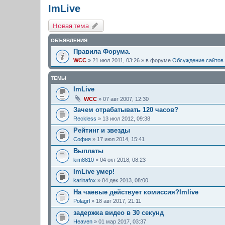
ImLive
Новая тема
ОБЪЯВЛЕНИЯ
Правила Форума.
WCC
» 21 июл 2011, 03:26 » в форуме
Обсуждение сайтов
ТЕМЫ
ImLive
WCC
» 07 авг 2007, 12:30
Зачем отрабатывать 120 часов?
Reckless
» 13 июл 2012, 09:38
Рейтинг и звезды
София
» 17 июл 2014, 15:41
Выплаты
kim8810
» 04 окт 2018, 08:23
ImLive умер!
karinafox
» 04 дек 2013, 08:00
На чаевые действует комиссия?Imlive
Polagrl
» 18 авг 2017, 21:11
задержка видео в 30 секунд
Heaven
» 01 мар 2017, 03:37