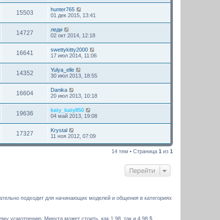
hunter765
15503
01 дек 2015, 13:41
леди
14727
02 окт 2014, 12:18
swettykitty2000
16641
17 июл 2014, 11:06
Yulya_elle
14352
30 июл 2013, 18:55
Danika
16604
20 июл 2013, 10:18
katy_katy850
19636
04 май 2013, 19:08
Krystal
17327
11 ноя 2012, 07:09
14 тем • Страница
1
из
1
Перейти
чательно подходит для начинающих моделей и общения в категориях
 усмотрению. Минута может стоить, как 1,98, так и 4,98 $.