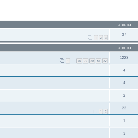
ОТВЕТЫ
37
1
2
3
ОТВЕТЫ
1223
1
78
79
80
81
82
…
4
4
2
22
1
2
1
3