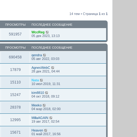
14 тем • Страница
1
из
1
ПРОСМОТРЫ
ПОСЛЕДНЕЕ СООБЩЕНИЕ
WccReg
591957
05 дек 2023, 13:13
ПРОСМОТРЫ
ПОСЛЕДНЕЕ СООБЩЕНИЕ
qendra
690458
05 авг 2022, 03:03
AgnesWebC
17879
28 дек 2021, 04:44
Nata
15110
10 июл 2019, 11:31
kim8810
15247
04 окт 2018, 09:12
Meeko
28378
04 мар 2018, 02:00
MillaAGAIN
12995
19 авг 2017, 02:54
Heaven
15671
01 май 2017, 16:56