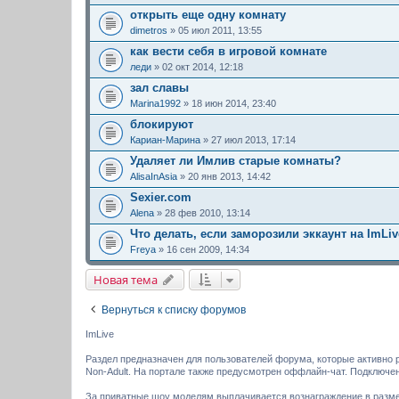
открыть еще одну комнату
dimetros
» 05 июл 2011, 13:55
как вести себя в игровой комнате
леди
» 02 окт 2014, 12:18
зал славы
Marina1992
» 18 июн 2014, 23:40
блокируют
Кариан-Марина
» 27 июл 2013, 17:14
Удаляет ли Имлив старые комнаты?
AlisaInAsia
» 20 янв 2013, 14:42
Sexier.com
Alena
» 28 фев 2010, 13:14
Что делать, если заморозили эккаунт на ImLiv
Freya
» 16 сен 2009, 14:34
Новая тема
Вернуться к списку форумов
ImLive
Раздел предназначен для пользователей форума, которые активно 
Non-Adult. На портале также предусмотрен оффлайн-чат. Подключе
За приватные шоу моделям выплачивается вознаграждение в размере