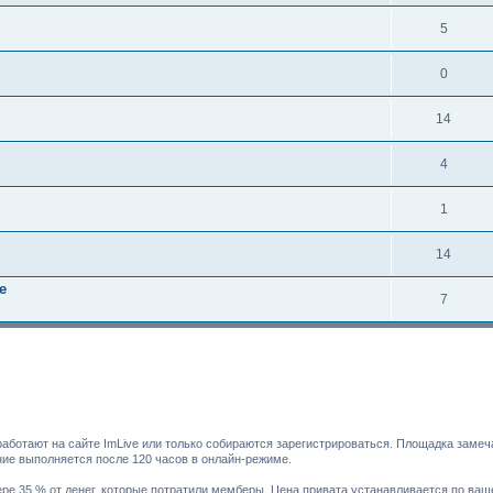
5
0
14
4
1
14
e
7
работают на сайте ImLive или только собираются зарегистрироваться. Площадка заме
ние выполняется после 120 часов в онлайн-режиме.
 35 % от денег, которые потратили мемберы. Цена привата устанавливается по вашему