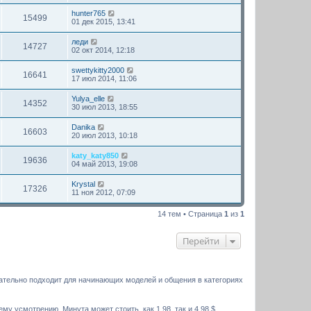
hunter765
15499
01 дек 2015, 13:41
леди
14727
02 окт 2014, 12:18
swettykitty2000
16641
17 июл 2014, 11:06
Yulya_elle
14352
30 июл 2013, 18:55
Danika
16603
20 июл 2013, 10:18
katy_katy850
19636
04 май 2013, 19:08
Krystal
17326
11 ноя 2012, 07:09
14 тем • Страница
1
из
1
Перейти
чательно подходит для начинающих моделей и общения в категориях
 усмотрению. Минута может стоить, как 1,98, так и 4,98 $.