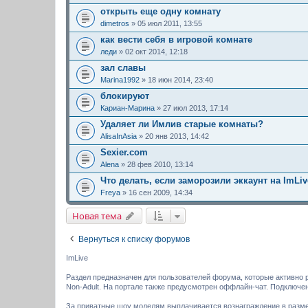
открыть еще одну комнату
dimetros
» 05 июл 2011, 13:55
как вести себя в игровой комнате
леди
» 02 окт 2014, 12:18
зал славы
Marina1992
» 18 июн 2014, 23:40
блокируют
Кариан-Марина
» 27 июл 2013, 17:14
Удаляет ли Имлив старые комнаты?
AlisaInAsia
» 20 янв 2013, 14:42
Sexier.com
Alena
» 28 фев 2010, 13:14
Что делать, если заморозили эккаунт на ImLiv
Freya
» 16 сен 2009, 14:34
Новая тема
Вернуться к списку форумов
ImLive
Раздел предназначен для пользователей форума, которые активно 
Non-Adult. На портале также предусмотрен оффлайн-чат. Подключе
За приватные шоу моделям выплачивается вознаграждение в размере