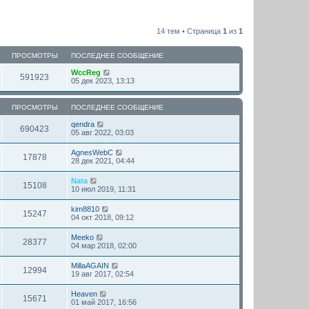
14 тем • Страница
1
из
1
ПРОСМОТРЫ
ПОСЛЕДНЕЕ СООБЩЕНИЕ
WccReg
591923
05 дек 2023, 13:13
ПРОСМОТРЫ
ПОСЛЕДНЕЕ СООБЩЕНИЕ
qendra
690423
05 авг 2022, 03:03
AgnesWebC
17878
28 дек 2021, 04:44
Nata
15108
10 июл 2019, 11:31
kim8810
15247
04 окт 2018, 09:12
Meeko
28377
04 мар 2018, 02:00
MillaAGAIN
12994
19 авг 2017, 02:54
Heaven
15671
01 май 2017, 16:56