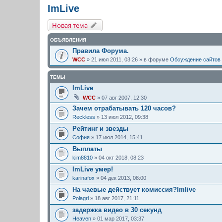
ImLive
Новая тема
ОБЪЯВЛЕНИЯ
Правила Форума.
WCC
» 21 июл 2011, 03:26 » в форуме
Обсуждение сайтов
ТЕМЫ
ImLive
WCC
» 07 авг 2007, 12:30
Зачем отрабатывать 120 часов?
Reckless
» 13 июл 2012, 09:38
Рейтинг и звезды
София
» 17 июл 2014, 15:41
Выплаты
kim8810
» 04 окт 2018, 08:23
ImLive умер!
karinafox
» 04 дек 2013, 08:00
На чаевые действует комиссия?Imlive
Polagrl
» 18 авг 2017, 21:11
задержка видео в 30 секунд
Heaven
» 01 мар 2017, 03:37