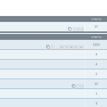
ОТВЕТЫ
37
1
2
3
ОТВЕТЫ
1223
1
78
79
80
81
82
…
4
4
2
22
1
2
1
3