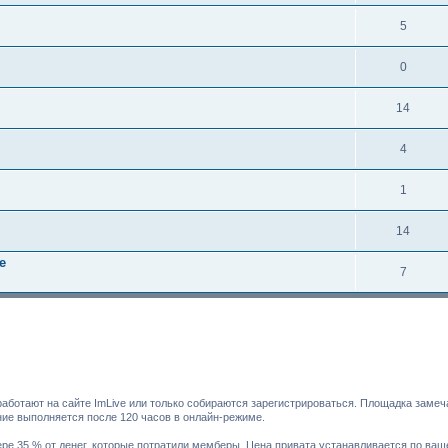
5
0
14
4
1
14
e
7
работают на сайте ImLive или только собираются зарегистрироваться. Площадка заме
ние выполняется после 120 часов в онлайн-режиме.
 35 % от денег, которые потратили мемберы. Цена привата устанавливается по вашему