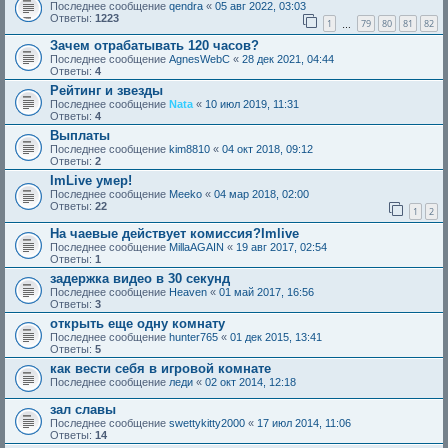
Последнее сообщение
qendra
«
05 авг 2022, 03:03
Ответы:
1223
1
79
80
81
82
…
Зачем отрабатывать 120 часов?
Последнее сообщение
AgnesWebC
«
28 дек 2021, 04:44
Ответы:
4
Рейтинг и звезды
Последнее сообщение
Nata
«
10 июл 2019, 11:31
Ответы:
4
Выплаты
Последнее сообщение
kim8810
«
04 окт 2018, 09:12
Ответы:
2
ImLive умер!
Последнее сообщение
Meeko
«
04 мар 2018, 02:00
Ответы:
22
1
2
На чаевые действует комиссия?Imlive
Последнее сообщение
MillaAGAIN
«
19 авг 2017, 02:54
Ответы:
1
задержка видео в 30 секунд
Последнее сообщение
Heaven
«
01 май 2017, 16:56
Ответы:
3
открыть еще одну комнату
Последнее сообщение
hunter765
«
01 дек 2015, 13:41
Ответы:
5
как вести себя в игровой комнате
Последнее сообщение
леди
«
02 окт 2014, 12:18
зал славы
Последнее сообщение
swettykitty2000
«
17 июл 2014, 11:06
Ответы:
14