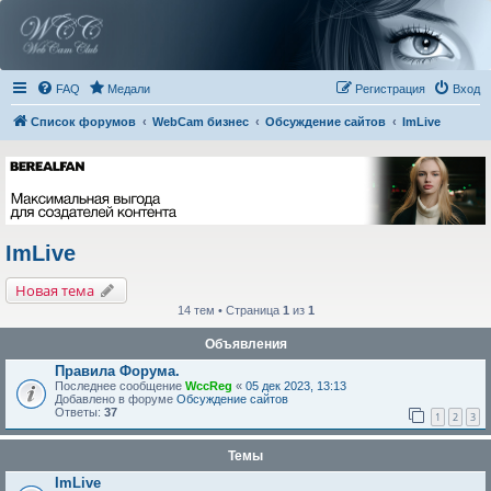
FAQ
Медали
Регистрация
Вход
Список форумов
WebCam бизнес
Обсуждение сайтов
ImLive
ImLive
Новая тема
14 тем • Страница
1
из
1
Объявления
Правила Форума.
Последнее сообщение
WccReg
«
05 дек 2023, 13:13
Добавлено в форуме
Обсуждение сайтов
Ответы:
37
1
2
3
Темы
ImLive