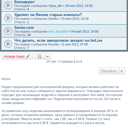
блокируют
Последнее сообщение
Yulya_elle
«
30 июл 2013, 18:55
Ответы:
4
Удаляет ли Имлив старые комнаты?
Последнее сообщение
Danika
«
20 июл 2013, 10:18
Ответы:
1
Sexier.com
Последнее сообщение
katy_katy850
«
04 май 2013, 19:08
Ответы:
14
Что делать, если заморозили эккаунт на ImLive
Последнее сообщение
Krystal
«
11 ноя 2012, 07:09
Ответы:
7
Новая тема
14 тем • Страница
1
из
1
Перейти
ImLive
Раздел предназначен для пользователей форума, которые активно работают на
сайте ImLive или только собираются зарегистрироваться. Площадка замечательно
подходит для начинающих моделей и общения в категориях Non-Adult. На портале
также предусмотрен оффлайн-чат. Подключение выполняется после 120 часов в
онлайн-режиме.
За приватные шоу моделям выплачивается вознаграждение в размере 35 % от
денег, которые потратили мемберы. Цена привата устанавливается по вашему
усмотрению. Минута может стоить, как 1,98, так и 4,98 $. Первые 1,5 часа
оплачиваются из расчета 0,98 $. Заработок выводится 2 раза в месяц.