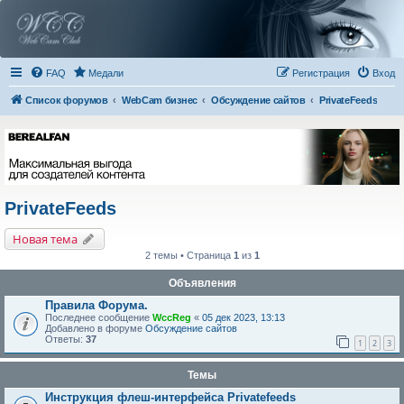
FAQ
Медали
Регистрация
Вход
Список форумов
WebCam бизнес
Обсуждение сайтов
PrivateFeeds
PrivateFeeds
Новая тема
2 темы • Страница
1
из
1
Объявления
Правила Форума.
Последнее сообщение
WccReg
«
05 дек 2023, 13:13
Добавлено в форуме
Обсуждение сайтов
Ответы:
37
1
2
3
Темы
Инструкция флеш-интерфейса Privatefeeds