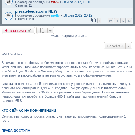
Последнее сообщение
WCC
«
28 июл 2012, 13:11
Ответы:
11
privatefeeds.com NEW
Последнее сообщение
molly
«
16 фев 2012, 20:12
Ответы:
190
1
10
11
12
13
…
Новая тема
2 темы • Страница
1
из
1
Перейти
WebCamClub
В темах этого подфорума обсуждаются вопросы по заработку на вебкам портале
WebCamClub. Площадка позволяет зарабатывать в самых разных нишах – от BDSM
или Muscle до Blonde или Smoking. Моделям разрешается продавать видео со своим
участием, а также работать не только онлайн, но и в оффлайн-режиме.
Оплата от пользователей принимается во внутренней валюте. Стоимость 1 минуты
платного общения равна 1,99-4,99 кредита. Точную сумму вы выставляете сами.
Моделям выплачивается 35 % от потраченных мембером денег. Если за отчетный
период удается заработать больше 400 $, сайт дает дополнительный бонус в
размере 65 $.
КТО СЕЙЧАС НА КОНФЕРЕНЦИИ
Сейчас этот форум просматривают: нет зарегистрированных пользователей и 1
гость
ПРАВА ДОСТУПА