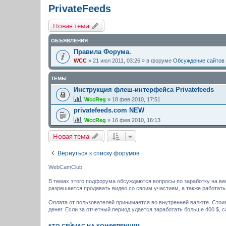
PrivateFeeds
Новая тема
ОБЪЯВЛЕНИЯ
Правила Форума.
WCC
» 21 июл 2011, 03:26 » в форуме
Обсуждение сайтов
ТЕМЫ
Инструкция флеш-интерфейса Privatefeeds
WccReg
» 18 фев 2010, 17:51
privatefeeds.com NEW
WccReg
» 16 фев 2010, 16:13
Новая тема
Вернуться к списку форумов
WebCamClub
В темах этого подфорума обсуждаются вопросы по заработку на ве
разрешается продавать видео со своим участием, а также работать
Оплата от пользователей принимается во внутренней валюте. Стои
денег. Если за отчетный период удается заработать больше 400 $, 