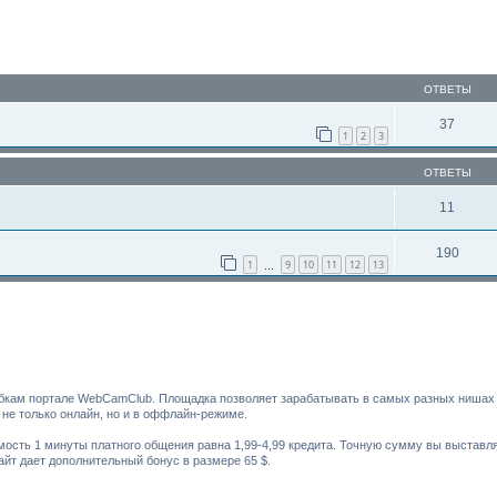
ОТВЕТЫ
37
1
2
3
ОТВЕТЫ
11
190
1
9
10
11
12
13
…
бкам портале WebCamClub. Площадка позволяет зарабатывать в самых разных нишах 
 не только онлайн, но и в оффлайн-режиме.
мость 1 минуты платного общения равна 1,99-4,99 кредита. Точную сумму вы выста
сайт дает дополнительный бонус в размере 65 $.