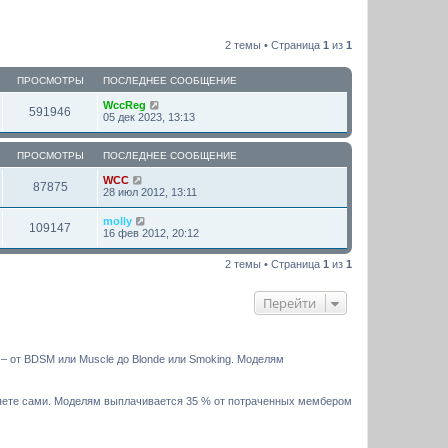
2 темы • Страница
1
из
1
ПРОСМОТРЫ
ПОСЛЕДНЕЕ СООБЩЕНИЕ
WccReg
591946
05 дек 2023, 13:13
ПРОСМОТРЫ
ПОСЛЕДНЕЕ СООБЩЕНИЕ
WCC
87875
28 июл 2012, 13:11
molly
109147
16 фев 2012, 20:12
2 темы • Страница
1
из
1
Перейти
– от BDSM или Muscle до Blonde или Smoking. Моделям
вляете сами. Моделям выплачивается 35 % от потраченных мембером