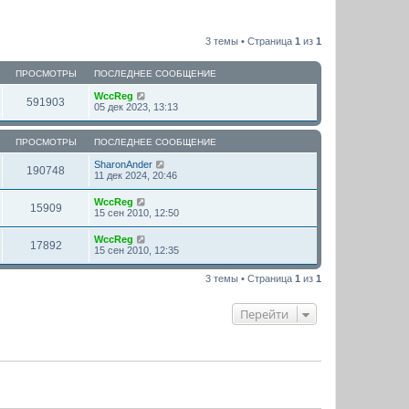
3 темы • Страница
1
из
1
ПРОСМОТРЫ
ПОСЛЕДНЕЕ СООБЩЕНИЕ
WccReg
591903
05 дек 2023, 13:13
ПРОСМОТРЫ
ПОСЛЕДНЕЕ СООБЩЕНИЕ
SharonAnder
190748
11 дек 2024, 20:46
WccReg
15909
15 сен 2010, 12:50
WccReg
17892
15 сен 2010, 12:35
3 темы • Страница
1
из
1
Перейти