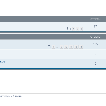
ОТВЕТЫ
37
1
2
3
ОТВЕТЫ
185
1
9
10
11
12
13
…
0
тков
0
вателей и 1 гость