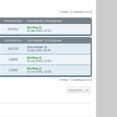
3 темы • Страница
1
из
1
ПРОСМОТРЫ
ПОСЛЕДНЕЕ СООБЩЕНИЕ
WccReg
591912
05 дек 2023, 13:13
ПРОСМОТРЫ
ПОСЛЕДНЕЕ СООБЩЕНИЕ
SharonAnder
190750
11 дек 2024, 20:46
WccReg
15909
15 сен 2010, 12:50
WccReg
17893
15 сен 2010, 12:35
3 темы • Страница
1
из
1
Перейти