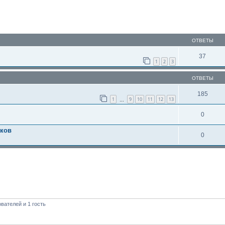
ОТВЕТЫ
37
1
2
3
ОТВЕТЫ
185
1
9
10
11
12
13
…
0
тков
0
вателей и 1 гость