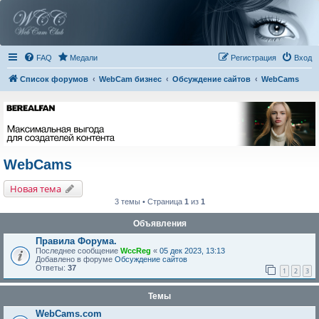
FAQ
Медали
Регистрация
Вход
Список форумов
WebCam бизнес
Обсуждение сайтов
WebCams
WebCams
Новая тема
3 темы • Страница
1
из
1
Объявления
Правила Форума.
Последнее сообщение
WccReg
«
05 дек 2023, 13:13
Добавлено в форуме
Обсуждение сайтов
Ответы:
37
1
2
3
Темы
WebCams.com