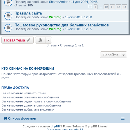
Последнее сообщение
SharonAnder
«
11 дек 2024, 20:46
Ответы:
185
1
10
11
12
13
…
Правила сайта
Последнее сообщение
WccReg
«
15 сен 2010, 12:50
Пошаговое руководство для больших заработков
Последнее сообщение
WccReg
«
15 сен 2010, 12:35
Новая тема
3 темы • Страница
1
из
1
Перейти
КТО СЕЙЧАС НА КОНФЕРЕНЦИИ
Сейчас этот форум просматривают: нет зарегистрированных пользователей и 2
гостя
ПРАВА ДОСТУПА
Вы
не можете
начинать темы
Вы
не можете
отвечать на сообщения
Вы
не можете
редактировать свои сообщения
Вы
не можете
удалять свои сообщения
Вы
не можете
добавлять вложения
Список форумов
Создано на основе
phpBB
® Forum Software © phpBB Limited
Русская поддержка phpBB